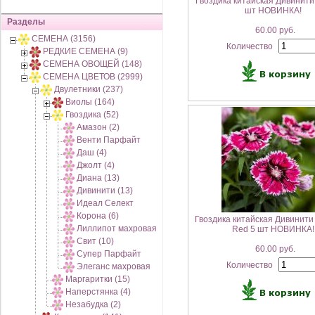
Гвоздика китайская Дивинити
шт НОВИНКА!
Разделы
60.00 руб.
СЕМЕНА (3156)
Количество
РЕДКИЕ СЕМЕНА (9)
СЕМЕНА ОВОЩЕЙ (148)
СЕМЕНА ЦВЕТОВ (2999)
Двулетники (237)
Виолы (164)
Гвоздика (52)
Амазон (2)
Венти Парфайт
Даш (4)
Джолт (4)
Диана (13)
Дивинити (13)
Идеал Селект
Корона (6)
Гвоздика китайская Дивинити
Лиллипот махровая
Red 5 шт НОВИНКА!
Свит (10)
60.00 руб.
Супер Парфайт
Количество
Элеганс махровая
Маргаритки (15)
Наперстянка (4)
Незабудка (2)