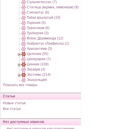
Сальпиглоссис (7)
Статица (кермек, лимониум) (9)
Схизантус (6)
Табак крылатый (19)
Торения (5)
Трахелиум (6)
Тунбергия (3)
Флокс Друммонда (12)
Хейрантус (Лакфиоль) (1)
Хризантема (3)
Целозия (55)
Цинерария (7)
Циннии (108)
Экзакум (3)
Эустомы (214)
Эшшольция
Показать все товары
Статьи
Новые статьи
Все статьи
Нет доступных опросов
Нет доступных опросов для голосования,