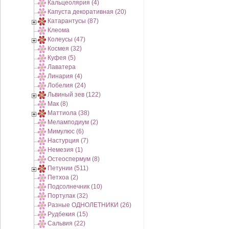
Кальцеолярия (4)
Капуста декоративная (20)
Катарантусы (87)
Клеома
Колеусы (47)
Космея (32)
Куфея (5)
Лаватера
Линария (4)
Лобелия (24)
Львиный зев (122)
Мак (8)
Маттиола (38)
Меламподиум (2)
Мимулюс (6)
Настурция (7)
Немезия (1)
Остеоспермум (8)
Петунии (511)
Петхоа (2)
Подсолнечник (10)
Портулак (32)
Разные ОДНОЛЕТНИКИ (26)
Рудбекия (15)
Сальвия (22)