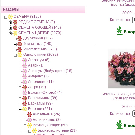
Бегония вечноцвет
Бренди (драж
Разделы
30.00 р
СЕМЕНА (3127)
Количество
РЕДКИЕ СЕМЕНА (9)
СЕМЕНА ОВОЩЕЙ (148)
СЕМЕНА ЦВЕТОВ (2970)
Двулетники (237)
Комнатные (140)
Многолетники (511)
Однолетники (2082)
Агератум (6)
Азарина
Алиссум (Лобулярия) (18)
Амарант (1)
Ангелония (11)
Астра (79)
Бакопа (Сутера) (4)
Бегония вечноцвет
Бальзамины (39)
Джин (драже
Бархатцы (99)
30.00 р
Бегонии (221)
Количество
Ампельные (26)
Боливийские (8)
Вечноцветущие (60)
Бронзоволистные (23)