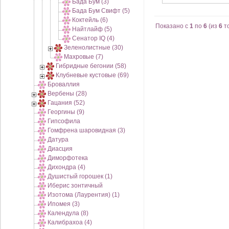
Бада Бум (3)
Бада Бум Свифт (5)
Коктейль (6)
Показано с
1
по
6
(из
6
т
Найтлайф (5)
Сенатор IQ (4)
Зеленолистные (30)
Махровые (7)
Гибридные бегонии (58)
Клубневые кустовые (69)
Броваллия
Вербены (28)
Гацания (52)
Георгины (9)
Гипсофила
Гомфрена шаровидная (3)
Датура
Диасция
Диморфотека
Дихондра (4)
Душистый горошек (1)
Иберис зонтичный
Изотома (Лаурентия) (1)
Ипомея (3)
Календула (8)
Калибрахоа (4)