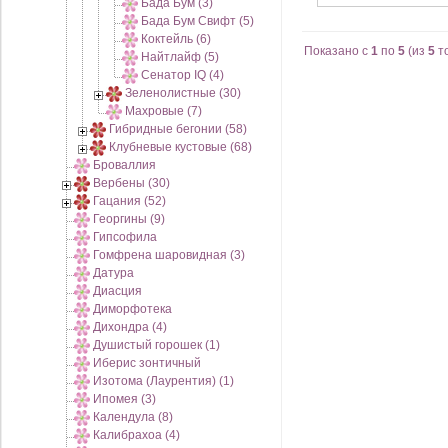
Бада Бум (3)
Бада Бум Свифт (5)
Коктейль (6)
Показано с
1
по
5
(из
5
т
Найтлайф (5)
Сенатор IQ (4)
Зеленолистные (30)
Махровые (7)
Гибридные бегонии (58)
Клубневые кустовые (68)
Броваллия
Вербены (30)
Гацания (52)
Георгины (9)
Гипсофила
Гомфрена шаровидная (3)
Датура
Диасция
Диморфотека
Дихондра (4)
Душистый горошек (1)
Иберис зонтичный
Изотома (Лаурентия) (1)
Ипомея (3)
Календула (8)
Калибрахоа (4)