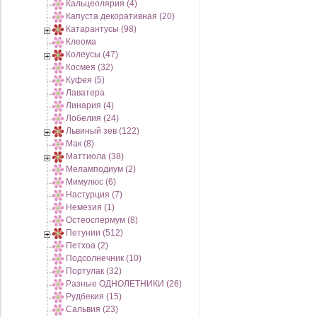
Кальцеолярия (4)
Капуста декоративная (20)
Катарантусы (98)
Клеома
Колеусы (47)
Космея (32)
Куфея (5)
Лаватера
Линария (4)
Лобелия (24)
Львиный зев (122)
Мак (8)
Маттиола (38)
Меламподиум (2)
Мимулюс (6)
Настурция (7)
Немезия (1)
Остеоспермум (8)
Петунии (512)
Петхоа (2)
Подсолнечник (10)
Портулак (32)
Разные ОДНОЛЕТНИКИ (26)
Рудбекия (15)
Сальвия (23)