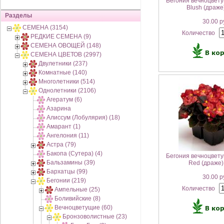
Бегония вечноцвет
Blush (драже
Разделы
30.00 р
СЕМЕНА (3154)
Количество
РЕДКИЕ СЕМЕНА (9)
СЕМЕНА ОВОЩЕЙ (148)
СЕМЕНА ЦВЕТОВ (2997)
Двулетники (237)
Комнатные (140)
Многолетники (514)
Однолетники (2106)
Агератум (6)
Азарина
Алиссум (Лобулярия) (18)
Амарант (1)
Ангелония (11)
Астра (79)
Бакопа (Сутера) (4)
Бегония вечноцвет
Бальзамины (39)
Red (драже)
Бархатцы (99)
30.00 р
Бегонии (219)
Количество
Ампельные (25)
Боливийские (8)
Вечноцветущие (60)
Бронзоволистные (23)