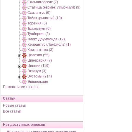
Сальпиглоссис (7)
Статица (кермек, лимониум) (9)
Схизантус (6)
Табак крылатый (19)
Торения (5)
Трахелиум (6)
Тунбергия (3)
Флокс Друммонда (12)
Хейрантус (Лакфиоль) (1)
Хризантема (3)
Целозия (55)
Цинерария (7)
Циннии (119)
Экзакум (3)
Эустомы (214)
Эшшольция
Показать все товары
Статьи
Новые статьи
Все статьи
Нет доступных опросов
Нет доступных опросов для голосования,