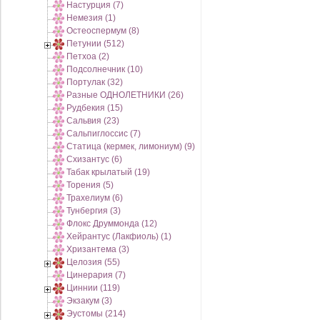
Настурция (7)
Немезия (1)
Остеоспермум (8)
Петунии (512)
Петхоа (2)
Подсолнечник (10)
Портулак (32)
Разные ОДНОЛЕТНИКИ (26)
Рудбекия (15)
Сальвия (23)
Сальпиглоссис (7)
Статица (кермек, лимониум) (9)
Схизантус (6)
Табак крылатый (19)
Торения (5)
Трахелиум (6)
Тунбергия (3)
Флокс Друммонда (12)
Хейрантус (Лакфиоль) (1)
Хризантема (3)
Целозия (55)
Цинерария (7)
Циннии (119)
Экзакум (3)
Эустомы (214)