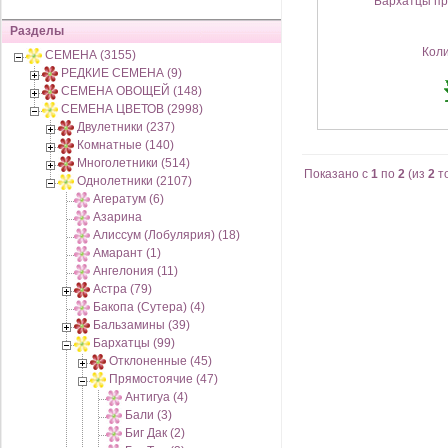
Бархатцы пр
Разделы
Кол
СЕМЕНА (3155)
РЕДКИЕ СЕМЕНА (9)
СЕМЕНА ОВОЩЕЙ (148)
СЕМЕНА ЦВЕТОВ (2998)
Двулетники (237)
Комнатные (140)
Многолетники (514)
Показано с
1
по
2
(из
2
т
Однолетники (2107)
Агератум (6)
Азарина
Алиссум (Лобулярия) (18)
Амарант (1)
Ангелония (11)
Астра (79)
Бакопа (Сутера) (4)
Бальзамины (39)
Бархатцы (99)
Отклоненные (45)
Прямостоячие (47)
Антигуа (4)
Бали (3)
Биг Дак (2)