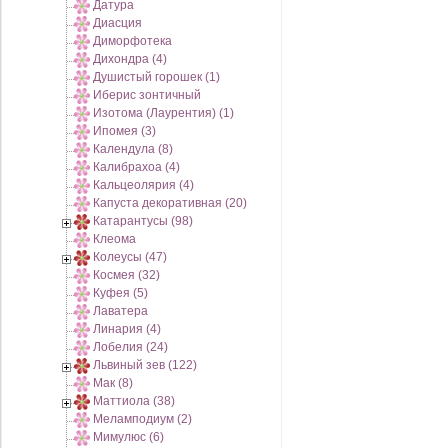
Датура
Диасция
Диморфотека
Дихондра (4)
Душистый горошек (1)
Иберис зонтичный
Изотома (Лаурентия) (1)
Ипомея (3)
Календула (8)
Калибрахоа (4)
Кальцеолярия (4)
Капуста декоративная (20)
Катарантусы (98)
Клеома
Колеусы (47)
Космея (32)
Куфея (5)
Лаватера
Линария (4)
Лобелия (24)
Львиный зев (122)
Мак (8)
Маттиола (38)
Меламподиум (2)
Мимулюс (6)