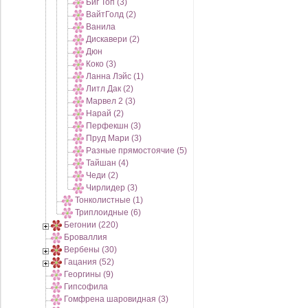
Биг Топ (3)
ВайтГолд (2)
Ванила
Дискавери (2)
Дюн
Коко (3)
Ланна Лэйс (1)
Литл Дак (2)
Марвел 2 (3)
Нарай (2)
Перфекшн (3)
Пруд Мари (3)
Разные прямостоячие (5)
Тайшан (4)
Чеди (2)
Чирлидер (3)
Тонколистные (1)
Триплоидные (6)
Бегонии (220)
Броваллия
Вербены (30)
Гацания (52)
Георгины (9)
Гипсофила
Гомфрена шаровидная (3)