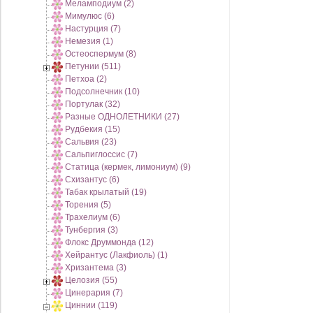
Меламподиум (2)
Мимулюс (6)
Настурция (7)
Немезия (1)
Остеоспермум (8)
Петунии (511)
Петхоа (2)
Подсолнечник (10)
Портулак (32)
Разные ОДНОЛЕТНИКИ (27)
Рудбекия (15)
Сальвия (23)
Сальпиглоссис (7)
Статица (кермек, лимониум) (9)
Схизантус (6)
Табак крылатый (19)
Торения (5)
Трахелиум (6)
Тунбергия (3)
Флокс Друммонда (12)
Хейрантус (Лакфиоль) (1)
Хризантема (3)
Целозия (55)
Цинерария (7)
Циннии (119)