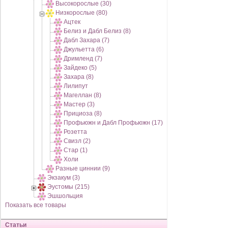
Высокорослые (30)
Низкорослые (80)
Ацтек
Белиз и Дабл Белиз (8)
Дабл Захара (7)
Джульетта (6)
Дримленд (7)
Зайдеко (5)
Захара (8)
Лилипут
Магеллан (8)
Мастер (3)
Прициоза (8)
Профьюжн и Дабл Профьюжн (17)
Розетта
Свизл (2)
Стар (1)
Холи
Разные циннии (9)
Экзакум (3)
Эустомы (215)
Эшшольция
Показать все товары
Статьи