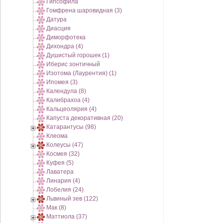
Гипсофила
Гомфрена шаровидная (3)
Датура
Диасция
Диморфотека
Дихондра (4)
Душистый горошек (1)
Иберис зонтичный
Изотома (Лаурентия) (1)
Ипомея (3)
Календула (8)
Калибрахоа (4)
Кальцеолярия (4)
Капуста декоративная (20)
Катарантусы (98)
Клеома
Колеусы (47)
Космея (32)
Куфея (5)
Лаватера
Линария (4)
Лобелия (24)
Львиный зев (122)
Мак (8)
Маттиола (37)