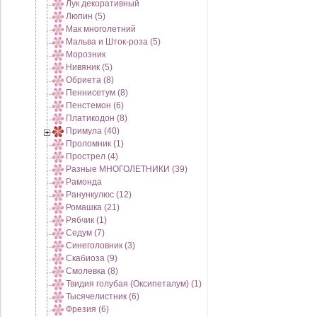
Лук декоративный
Люпин (5)
Мак многолетний
Мальва и Шток-роза (5)
Морозник
Нивяник (5)
Обриета (8)
Пеннисетум (8)
Пенстемон (6)
Платикодон (8)
Примула (40)
Проломник (1)
Прострел (4)
Разные МНОГОЛЕТНИКИ (39)
Рамонда
Ранункулюс (12)
Ромашка (21)
Рябчик (1)
Седум (7)
Синеголовник (3)
Скабиоза (9)
Смолевка (8)
Твидия голубая (Оксипеталум) (1)
Тысячелистник (6)
Фрезия (6)