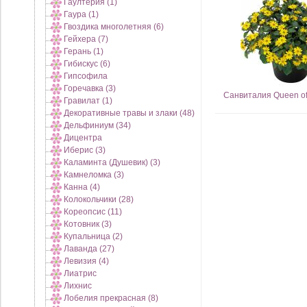
Гаултерия (1)
Гаура (1)
Гвоздика многолетняя (6)
Гейхера (7)
Герань (1)
Гибискус (6)
Гипсофила
Горечавка (3)
Санвиталия Queen of 
Гравилат (1)
Декоративные травы и злаки (48)
Дельфиниум (34)
Дицентра
Иберис (3)
Каламинта (Душевик) (3)
Камнеломка (3)
Канна (4)
Колокольчики (28)
Кореопсис (11)
Котовник (3)
Купальница (2)
Лаванда (27)
Левизия (4)
Лиатрис
Лихнис
Лобелия прекрасная (8)