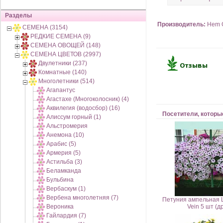
Разделы
Производитель:
Hem 
СЕМЕНА (3154)
РЕДКИЕ СЕМЕНА (9)
СЕМЕНА ОВОЩЕЙ (148)
СЕМЕНА ЦВЕТОВ (2997)
Двулетники (237)
Комнатные (140)
Многолетники (514)
Агапантус
Агастахе (Многоколосник) (4)
Аквилегия (водосбор) (16)
Посетители, которы
Алиссум горный (1)
Альстромерия
Анемона (10)
Арабис (5)
Армерия (5)
Астильба (3)
Беламканда
Бульбина
Вербаскум (1)
Вербена многолетняя (7)
Петуния ампельная Ш
Вероника
Vein 5 шт (д
Гайлардия (7)