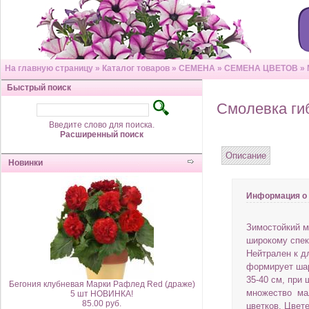
На главную страницу
»
Каталог товаров
»
СЕМЕНА
»
СЕМЕНА ЦВЕТОВ
»
Быстрый поиск
Смолевка ги
Введите слово для поиска.
Расширенный поиск
Описание
Новинки
Информация о 
Зимостойкий м
широкому спек
Нейтрален к д
формирует шар
35-40 см, при 
Бегония клубневая Марки Рафлед Red (драже)
множество мал
5 шт НОВИНКА!
85.00 руб.
цветков. Цвете