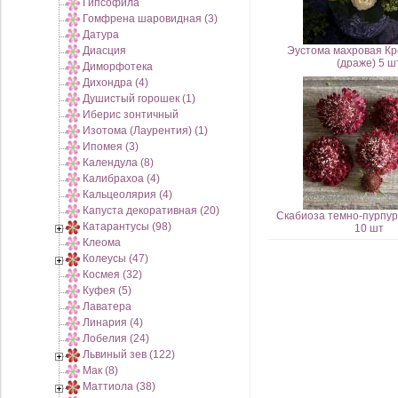
Гипсофила
Гомфрена шаровидная (3)
Датура
Диасция
Эустома махровая Кр
(драже) 5 ш
Диморфотека
Дихондра (4)
Душистый горошек (1)
Иберис зонтичный
Изотома (Лаурентия) (1)
Ипомея (3)
Календула (8)
Калибрахоа (4)
Кальцеолярия (4)
Капуста декоративная (20)
Скабиоза темно-пурпурн
Катарантусы (98)
10 шт
Клеома
Колеусы (47)
Космея (32)
Куфея (5)
Лаватера
Линария (4)
Лобелия (24)
Львиный зев (122)
Мак (8)
Маттиола (38)