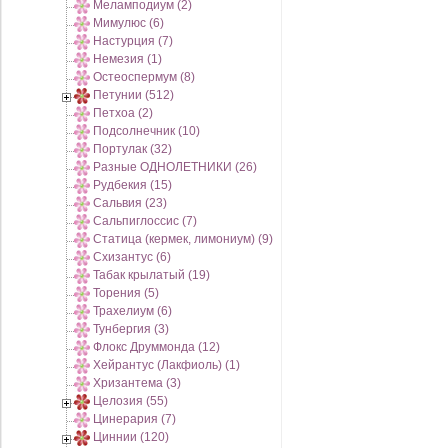
Меламподиум (2)
Мимулюс (6)
Настурция (7)
Немезия (1)
Остеоспермум (8)
Петунии (512)
Петхоа (2)
Подсолнечник (10)
Портулак (32)
Разные ОДНОЛЕТНИКИ (26)
Рудбекия (15)
Сальвия (23)
Сальпиглоссис (7)
Статица (кермек, лимониум) (9)
Схизантус (6)
Табак крылатый (19)
Торения (5)
Трахелиум (6)
Тунбергия (3)
Флокс Друммонда (12)
Хейрантус (Лакфиоль) (1)
Хризантема (3)
Целозия (55)
Цинерария (7)
Циннии (120)