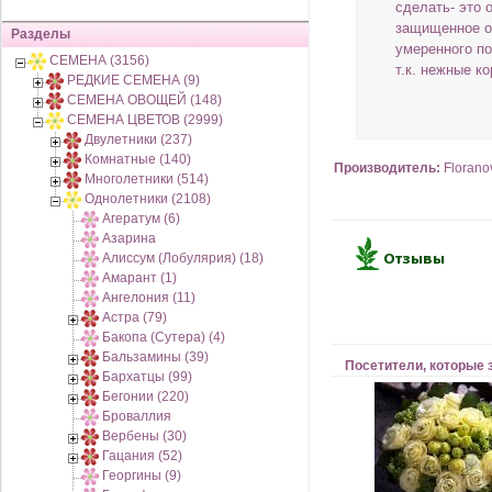
сделать- это 
защищенное от
Разделы
умеренного по
СЕМЕНА (3156)
т.к. нежные к
РЕДКИЕ СЕМЕНА (9)
СЕМЕНА ОВОЩЕЙ (148)
СЕМЕНА ЦВЕТОВ (2999)
Двулетники (237)
Комнатные (140)
Производитель:
Florano
Многолетники (514)
Однолетники (2108)
Агератум (6)
Азарина
Алиссум (Лобулярия) (18)
Амарант (1)
Ангелония (11)
Астра (79)
Бакопа (Сутера) (4)
Бальзамины (39)
Посетители, которые 
Бархатцы (99)
Бегонии (220)
Броваллия
Вербены (30)
Гацания (52)
Георгины (9)