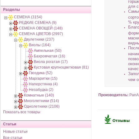
горшк
для с
Разделы
Самые
СЕМЕНА (3154)
сорто
% кру
РЕДКИЕ СЕМЕНА (9)
Благо
СЕМЕНА ОВОЩЕЙ (148)
форме
СЕМЕНА ЦВЕТОВ (2997)
маски
Двулетники (237)
видны
Виолы (164)
После
Ампельная (50)
начин
Бахромчатая (16)
позво
Виола рогатая (17)
оконн
Кустовая крупноцветковая (81)
качес
Гвоздика (52)
Запол
Маргаритки (15)
чем о
Наперстянка (4)
Незабудка (2)
Производитель:
PanA
Комнатные (140)
Многолетники (514)
Однолетники (2106)
Показать все товары
Статьи
Новые статьи
Все статьи