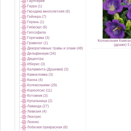
Гаултерия
Гаура (1)
Гвоздика многолетняя (6)
Гейхера (7)
Герань (1)
Гибискус (6)
Гипсофила
Горечавка (3)
Колокольчик Кампан
Гравилат (1)
(драже) 5
Декоративные травы и злаки (48)
Дельфиниум (34)
Дицентра
Иберис (3)
Каламинта (Душевик) (3)
Камнеломка (3)
Канна (4)
Колокольчики (28)
Кореопсис (11)
Котовник (3)
Купальница (2)
Лаванда (27)
Левизия (4)
Лиатрис
Лихнис
Лобелия прекрасная (8)