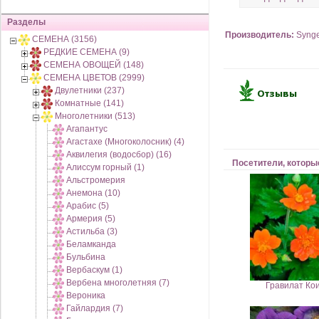
Разделы
Производитель:
Syng
СЕМЕНА (3156)
РЕДКИЕ СЕМЕНА (9)
СЕМЕНА ОВОЩЕЙ (148)
СЕМЕНА ЦВЕТОВ (2999)
Двулетники (237)
Комнатные (141)
Многолетники (513)
Агапантус
Агастахе (Многоколосник) (4)
Аквилегия (водосбор) (16)
Посетители, которы
Алиссум горный (1)
Альстромерия
Анемона (10)
Арабис (5)
Армерия (5)
Астильба (3)
Беламканда
Бульбина
Вербаскум (1)
Вербена многолетняя (7)
Гравилат Кои
Вероника
Гайлардия (7)