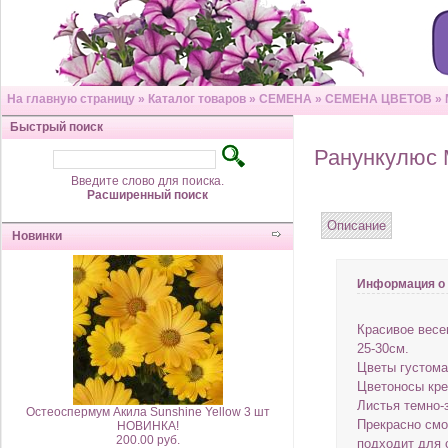
На главную страницу
»
Каталог товаров
»
СЕМЕНА
»
СЕМЕНА ЦВЕТОВ
»
Быстрый поиск
Ранункулюс 
Введите слово для поиска.
Расширенный поиск
Описание
Новинки
Информация о 
Красивое весе
25-30см.
Цветы густома
Цветоносы кре
Листья темно-
Остеоспермум Акила Sunshine Yellow 3 шт
Прекрасно смо
НОВИНКА!
200.00 руб.
подходит для с