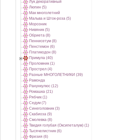
Лук декоративный
Люпин (5)
Мак многолетний
Мальва и Шток-роза (5)
Морозник
Нивяник (5)
Обриета (8)
Пеннисетум (8)
Пенстемон (6)
Платикодон (8)
Примула (40)
Проломник (1)
Прострел (4)
Разные МНОГОЛЕТНИКИ (39)
Рамонда
Ранункулюс (12)
Ромашка (21)
Рябчик (1)
Седум (7)
Синеголовник (3)
Скабиоза (9)
Смолевка (8)
Твидия голубая (Оксипеталум) (1)
Тысячелистник (6)
Фрезия (6)