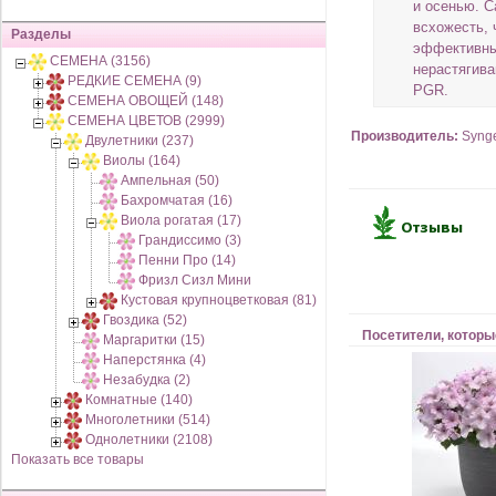
и осенью. С
всхожесть, 
Разделы
эффективны
СЕМЕНА (3156)
нерастягива
РЕДКИЕ СЕМЕНА (9)
PGR.
СЕМЕНА ОВОЩЕЙ (148)
СЕМЕНА ЦВЕТОВ (2999)
Производитель:
Syng
Двулетники (237)
Виолы (164)
Ампельная (50)
Бахромчатая (16)
Виола рогатая (17)
Грандиссимо (3)
Пенни Про (14)
Фризл Сизл Мини
Кустовая крупноцветковая (81)
Гвоздика (52)
Посетители, которы
Маргаритки (15)
Наперстянка (4)
Незабудка (2)
Комнатные (140)
Многолетники (514)
Однолетники (2108)
Показать все товары