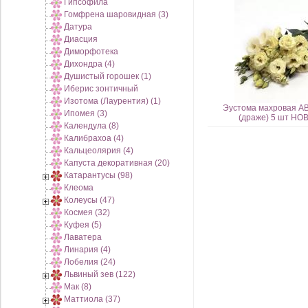
Гипсофила
Гомфрена шаровидная (3)
Датура
Диасция
Диморфотека
Дихондра (4)
Душистый горошек (1)
Иберис зонтичный
Изотома (Лаурентия) (1)
Эустома махровая AB
Ипомея (3)
(драже) 5 шт НО
Календула (8)
Калибрахоа (4)
Кальцеолярия (4)
Капуста декоративная (20)
Катарантусы (98)
Клеома
Колеусы (47)
Космея (32)
Куфея (5)
Лаватера
Линария (4)
Лобелия (24)
Львиный зев (122)
Мак (8)
Маттиола (37)