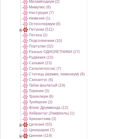
Меламподиум (2)
Мимулюс (6)
Настурция (7)
Немезия (1)
Остеоспермум (8)
Петунии (511)
Петхоа (2)
Подсолнечник (10)
Портулак (32)
Разные ОДНОЛЕТНИКИ (27)
Рудбекия (15)
Сальвия (23)
Сальпиглоссис (7)
Статица (кермек, лимониум) (9)
Схизантус (6)
Табак крылатый (19)
Торения (5)
Трахелиум (6)
Тунбергия (3)
Флокс Друммонда (12)
Хейрантус (Лакфиоль) (1)
Хризантема (3)
Целозия (55)
Цинерария (7)
Циннии (119)