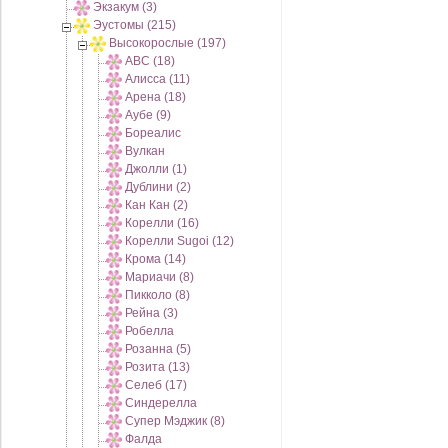
Экзакум (3)
Эустомы (215)
Высокорослые (197)
АВС (18)
Алисса (11)
Арена (18)
Аубе (9)
Бореалис
Вулкан
Джолли (1)
Дублини (2)
Кан Кан (2)
Корелли (16)
Корелли Sugoi (12)
Крома (14)
Мариачи (8)
Пикколо (8)
Рейна (3)
Робелла
Розанна (5)
Розита (13)
Селеб (17)
Синдерелла
Супер Мэджик (8)
Фалда