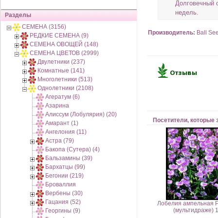
Долговечный с
недель.
Разделы
СЕМЕНА (3156)
Производитель:
Ball Se
РЕДКИЕ СЕМЕНА (9)
СЕМЕНА ОВОЩЕЙ (148)
СЕМЕНА ЦВЕТОВ (2999)
Двулетники (237)
Комнатные (141)
Многолетники (513)
Однолетники (2108)
Агератум (6)
Азарина
Алиссум (Лобулярия) (20)
Посетители, которые 
Амарант (1)
Ангелония (11)
Астра (79)
Бакопа (Сутера) (4)
Бальзамины (39)
Бархатцы (99)
Бегонии (219)
Броваллия
Вербены (30)
Гацания (52)
Лобелия ампельная Ре
(мультидраже) 
Георгины (9)