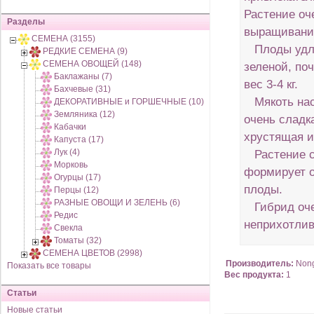
Растение оч
Разделы
выращивани
СЕМЕНА (3155)
Плоды удли
РЕДКИЕ СЕМЕНА (9)
СЕМЕНА ОВОЩЕЙ (148)
зеленой, по
Баклажаны (7)
вес 3-4 кг.
Бахчевые (31)
Мякоть нас
ДЕКОРАТИВНЫЕ и ГОРШЕЧНЫЕ (10)
Земляника (12)
очень сладка
Кабачки
хрустящая и
Капуста (17)
Лук (4)
Растение с 
Морковь
формирует 
Огурцы (17)
плоды.
Перцы (12)
РАЗНЫЕ ОВОЩИ И ЗЕЛЕНЬ (6)
Гибрид оче
Редис
неприхотли
Свекла
Томаты (32)
СЕМЕНА ЦВЕТОВ (2998)
Производитель:
Non
Показать все товары
Вес продукта:
1
Статьи
Новые статьи