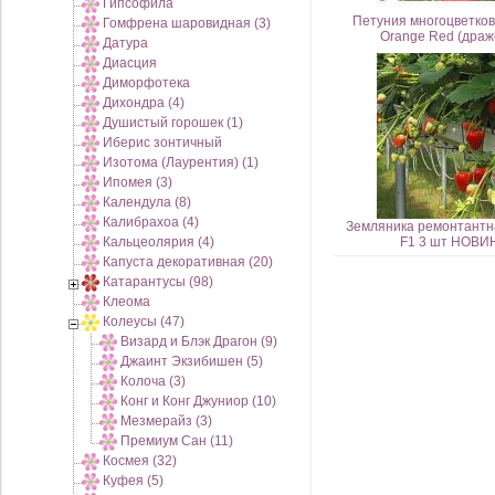
Гипсофила
Петуния многоцветков
Гомфрена шаровидная (3)
Orange Red (драж
Датура
Диасция
Диморфотека
Дихондра (4)
Душистый горошек (1)
Иберис зонтичный
Изотома (Лаурентия) (1)
Ипомея (3)
Календула (8)
Калибрахоа (4)
Земляника ремонтантн
Кальцеолярия (4)
F1 3 шт НОВИ
Капуста декоративная (20)
Катарантусы (98)
Клеома
Колеусы (47)
Визард и Блэк Драгон (9)
Джаинт Экзибишен (5)
Колоча (3)
Конг и Конг Джуниор (10)
Мезмерайз (3)
Премиум Сан (11)
Космея (32)
Куфея (5)