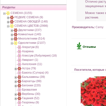
Отлично расту
защищенных м
Разделы
Можно также 
СЕМЕНА (3155)
РЕДКИЕ СЕМЕНА (9)
растение.
СЕМЕНА ОВОЩЕЙ (148)
СЕМЕНА ЦВЕТОВ (2998)
Производитель:
Cerny
Двулетники (237)
Комнатные (140)
Многолетники (514)
Однолетники (2107)
Агератум (6)
Азарина
Алиссум (Лобулярия) (18)
Амарант (1)
Ангелония (11)
Астра (79)
Посетители, которые 
Бакопа (Сутера) (4)
Бальзамины (39)
Бархатцы (99)
Бегонии (220)
Броваллия
Вербены (30)
Гацания (52)
Георгины (9)