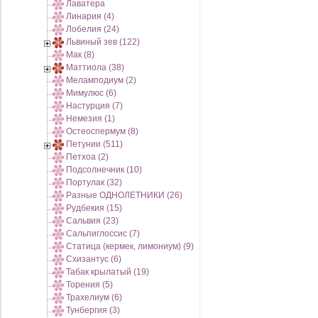
Лаватера
Линария (4)
Лобелия (24)
Львиный зев (122)
Мак (8)
Маттиола (38)
Меламподиум (2)
Мимулюс (6)
Настурция (7)
Немезия (1)
Остеоспермум (8)
Петунии (511)
Петхоа (2)
Подсолнечник (10)
Портулак (32)
Разные ОДНОЛЕТНИКИ (26)
Рудбекия (15)
Сальвия (23)
Сальпиглоссис (7)
Статица (кермек, лимониум) (9)
Схизантус (6)
Табак крылатый (19)
Торения (5)
Трахелиум (6)
Тунбергия (3)