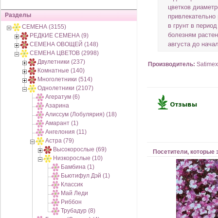
цветков диаметр
Разделы
привлекательно 
в грунт в перио
СЕМЕНА (3155)
болезням расте
РЕДКИЕ СЕМЕНА (9)
августа до начал
СЕМЕНА ОВОЩЕЙ (148)
СЕМЕНА ЦВЕТОВ (2998)
Двулетники (237)
Производитель:
Satimex
Комнатные (140)
Многолетники (514)
Однолетники (2107)
Агератум (6)
Азарина
Алиссум (Лобулярия) (18)
Амарант (1)
Ангелония (11)
Астра (79)
Высокорослые (69)
Посетители, которые 
Низкорослые (10)
Бамбина (1)
Бьютифул Дэй (1)
Классик
Май Леди
Риббон
Трубадур (8)