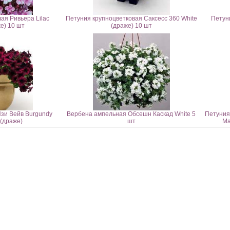
ая Ривьера Lilac
Петуния крупноцветковая Саксесс 360 White
Петун
е) 10 шт
(драже) 10 шт
зи Вейв Burgundy
Вербена ампельная Обсешн Каскад White 5
Петуния
 (драже)
шт
Ma