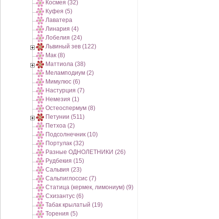
Космея (32)
Куфея (5)
Лаватера
Линария (4)
Лобелия (24)
Львиный зев (122)
Мак (8)
Маттиола (38)
Меламподиум (2)
Мимулюс (6)
Настурция (7)
Немезия (1)
Остеоспермум (8)
Петунии (511)
Петхоа (2)
Подсолнечник (10)
Портулак (32)
Разные ОДНОЛЕТНИКИ (26)
Рудбекия (15)
Сальвия (23)
Сальпиглоссис (7)
Статица (кермек, лимониум) (9)
Схизантус (6)
Табак крылатый (19)
Торения (5)