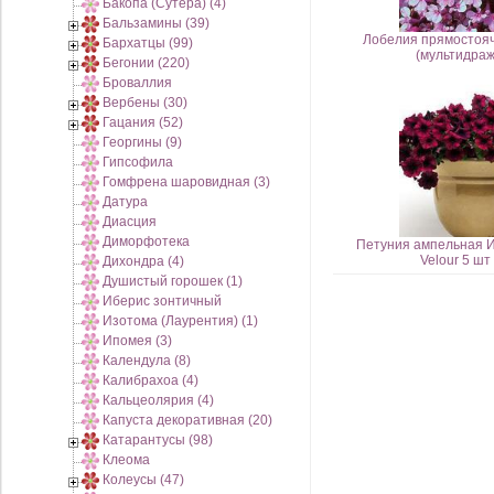
Бакопа (Сутера) (4)
Бальзамины (39)
Лобелия прямостояч
Бархатцы (99)
(мультидраж
Бегонии (220)
Броваллия
Вербены (30)
Гацания (52)
Георгины (9)
Гипсофила
Гомфрена шаровидная (3)
Датура
Диасция
Диморфотека
Петуния ампельная И
Velour 5 шт
Дихондра (4)
Душистый горошек (1)
Иберис зонтичный
Изотома (Лаурентия) (1)
Ипомея (3)
Календула (8)
Калибрахоа (4)
Кальцеолярия (4)
Капуста декоративная (20)
Катарантусы (98)
Клеома
Колеусы (47)