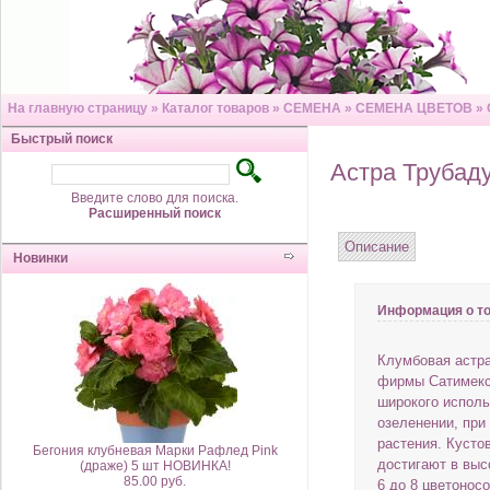
На главную страницу
»
Каталог товаров
»
СЕМЕНА
»
СЕМЕНА ЦВЕТОВ
»
Быстрый поиск
Астра Трубад
Введите слово для поиска.
Расширенный поиск
Описание
Новинки
Информация о т
Клумбовая астра
фирмы Сатимекс.
широкого исполь
озеленении, при
растения. Кусто
Бегония клубневая Марки Рафлед Pink
достигают в выс
(драже) 5 шт НОВИНКА!
85.00 руб.
6 до 8 цветонос