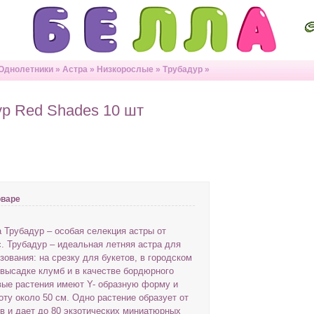
Однолетники
»
Астра
»
Низкорослые
»
Трубадур
»
ур Red Shades 10 шт
оваре
 Трубадур – особая селекция астры от
 Трубадур – идеальная летняя астра для
зования: на срезку для букетов, в городском
 высадке клумб и в качестве бордюрного
вые растения имеют Y- образную форму и
оту около 50 см. Одно растение образует от
ов и дает до 80 экзотических миниатюрных