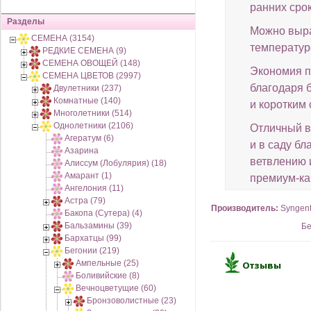
ранних сро
Разделы
Можно выр
СЕМЕНА (3154)
температуре
РЕДКИЕ СЕМЕНА (9)
СЕМЕНА ОВОЩЕЙ (148)
Экономия п
СЕМЕНА ЦВЕТОВ (2997)
благодаря 
Двулетники (237)
Комнатные (140)
и коротким
Многолетники (514)
Однолетники (2106)
Отличный в
Агератум (6)
и в саду б
Азарина
ветвлению 
Алиссум (Лобулярия) (18)
Амарант (1)
премиум-ка
Ангелония (11)
Астра (79)
Производитель:
Syngen
Бакопа (Сутера) (4)
Бальзамины (39)
Бе
Бархатцы (99)
Бегонии (219)
Ампельные (25)
Боливийские (8)
Вечноцветущие (60)
Бронзоволистные (23)