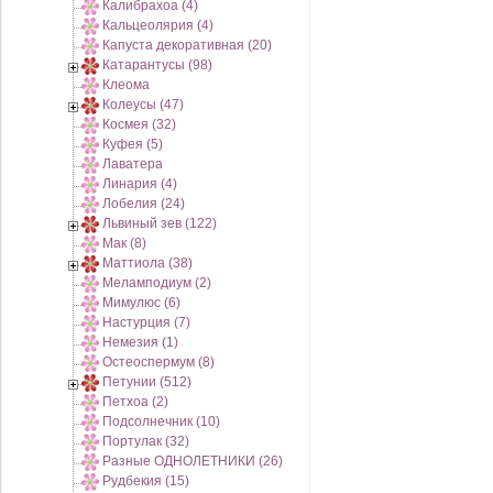
Калибрахоа (4)
Кальцеолярия (4)
Капуста декоративная (20)
Катарантусы (98)
Клеома
Колеусы (47)
Космея (32)
Куфея (5)
Лаватера
Линария (4)
Лобелия (24)
Львиный зев (122)
Мак (8)
Маттиола (38)
Меламподиум (2)
Мимулюс (6)
Настурция (7)
Немезия (1)
Остеоспермум (8)
Петунии (512)
Петхоа (2)
Подсолнечник (10)
Портулак (32)
Разные ОДНОЛЕТНИКИ (26)
Рудбекия (15)