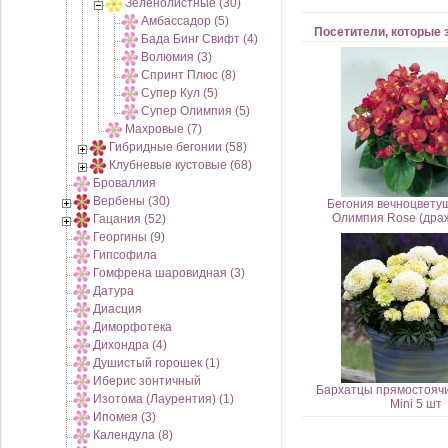
Зеленолистные (30)
Амбассадор (5)
Посетители, которые 
Бада Бинг Свифт (4)
Волюмия (3)
Спринт Плюс (8)
Супер Кул (5)
Супер Олимпия (5)
Махровые (7)
Гибридные бегонии (58)
Клубневые кустовые (68)
Броваллия
Вербены (30)
Бегония вечноцвету
Олимпия Rose (драж
Гацания (52)
Георгины (9)
Гипсофила
Гомфрена шаровидная (3)
Датура
Диасция
Диморфотека
Дихондра (4)
Душистый горошек (1)
Иберис зонтичный
Бархатцы прямостояч
Изотома (Лаурентия) (1)
Mini 5 шт
Ипомея (3)
Календула (8)