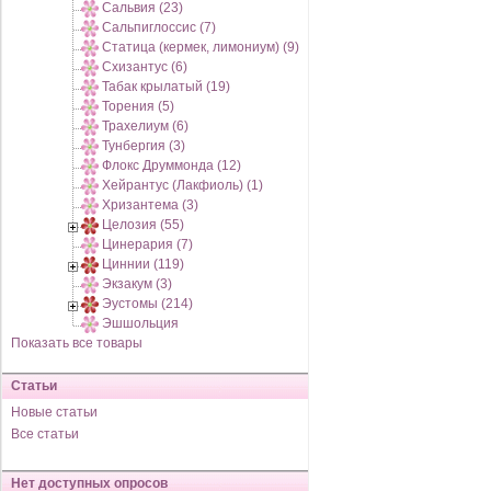
Сальвия (23)
Сальпиглоссис (7)
Статица (кермек, лимониум) (9)
Схизантус (6)
Табак крылатый (19)
Торения (5)
Трахелиум (6)
Тунбергия (3)
Флокс Друммонда (12)
Хейрантус (Лакфиоль) (1)
Хризантема (3)
Целозия (55)
Цинерария (7)
Циннии (119)
Экзакум (3)
Эустомы (214)
Эшшольция
Показать все товары
Статьи
Новые статьи
Все статьи
Нет доступных опросов