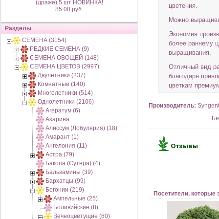
(драже) 5 шт НОВИНКА!
цветения.
85.00 руб.
Можно выращиват
Разделы
Экономия произв
СЕМЕНА (3154)
более раннему ц
РЕДКИЕ СЕМЕНА (9)
выращивания.
СЕМЕНА ОВОЩЕЙ (148)
СЕМЕНА ЦВЕТОВ (2997)
Отличный вид ра
Двулетники (237)
благодаря прев
Комнатные (140)
цветкам премиум
Многолетники (514)
Однолетники (2106)
Производитель:
Syngen
Агератум (6)
Бе
Азарина
Алиссум (Лобулярия) (18)
Амарант (1)
Ангелония (11)
Астра (79)
Бакопа (Сутера) (4)
Бальзамины (39)
Бархатцы (99)
Бегонии (219)
Посетители, которые 
Ампельные (25)
Боливийские (8)
Вечноцветущие (60)