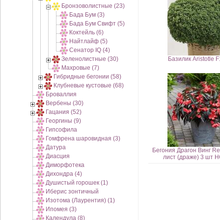
Бронзоволистные (23)
Бада Бум (3)
Бада Бум Свифт (5)
Коктейль (6)
Найтлайф (5)
Сенатор IQ (4)
Зеленолистные (30)
Базилик Aristotle 
Махровые (7)
Гибридные бегонии (58)
Клубневые кустовые (68)
Броваллия
Вербены (30)
Гацания (52)
Георгины (9)
Гипсофила
Гомфрена шаровидная (3)
Датура
Бегония Драгон Винг R
Диасция
лист (драже) 3 шт 
Диморфотека
Дихондра (4)
Душистый горошек (1)
Иберис зонтичный
Изотома (Лаурентия) (1)
Ипомея (3)
Календула (8)