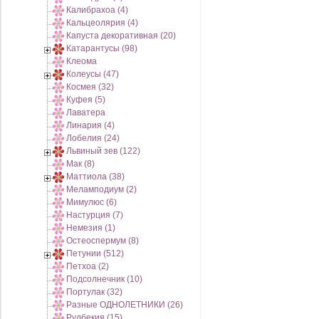
Калибрахоа (4)
Кальцеолярия (4)
Капуста декоративная (20)
Катарантусы (98)
Клеома
Колеусы (47)
Космея (32)
Куфея (5)
Лаватера
Линария (4)
Лобелия (24)
Львиный зев (122)
Мак (8)
Маттиола (38)
Меламподиум (2)
Мимулюс (6)
Настурция (7)
Немезия (1)
Остеоспермум (8)
Петунии (512)
Петхоа (2)
Подсолнечник (10)
Портулак (32)
Разные ОДНОЛЕТНИКИ (26)
Рудбекия (15)