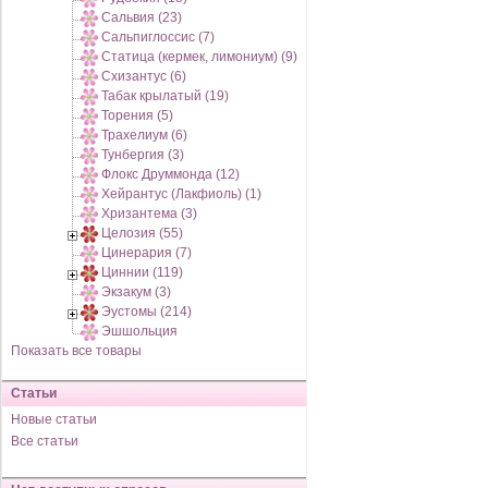
Сальвия (23)
Сальпиглоссис (7)
Статица (кермек, лимониум) (9)
Схизантус (6)
Табак крылатый (19)
Торения (5)
Трахелиум (6)
Тунбергия (3)
Флокс Друммонда (12)
Хейрантус (Лакфиоль) (1)
Хризантема (3)
Целозия (55)
Цинерария (7)
Циннии (119)
Экзакум (3)
Эустомы (214)
Эшшольция
Показать все товары
Статьи
Новые статьи
Все статьи