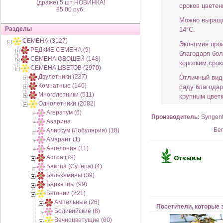
(драже) 5 шт НОВИНКА!
сроков цветен
85.00 руб.
Можно выращи
Разделы
14°C.
СЕМЕНА (3127)
Экономия про
РЕДКИЕ СЕМЕНА (9)
благодаря бол
СЕМЕНА ОВОЩЕЙ (148)
коротким сро
СЕМЕНА ЦВЕТОВ (2970)
Двулетники (237)
Отличный вид 
Комнатные (140)
саду благода
Многолетники (511)
крупным цвет
Однолетники (2082)
Агератум (6)
Производитель:
Syngen
Азарина
Бе
Алиссум (Лобулярия) (18)
Амарант (1)
Ангелония (11)
Астра (79)
Бакопа (Сутера) (4)
Бальзамины (39)
Бархатцы (99)
Бегонии (221)
Ампельные (26)
Посетители, которые 
Боливийские (8)
Вечноцветущие (60)