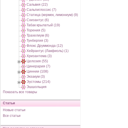
Сальвия (22)
Сальпиглоссис (7)
Статица (кермек, лимониум) (9)
Схизантус (6)
Табак крылатый (19)
Торения (5)
Трахелиум (6)
Тунбергия (3)
Флокс Друммонда (12)
Хейрантус (Лакфиоль) (1)
Хризантема (3)
Целозия (55)
Цинерария (7)
Циннии (108)
Экзакум (3)
Эустомы (214)
Эшшольция
Показать все товары
Статьи
Новые статьи
Все статьи