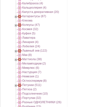
Калибрахоа (4)
Кальцеолярия (4)
Капуста декоративная (20)
Катарантусы (87)
Клеома
Колеусы (47)
Космея (32)
Куфея (5)
Лаватера
Линария (4)
Лобелия (24)
Львиный зев (122)
Мак (8)
Маттиола (38)
Меламподиум (2)
Мимулюс (6)
Настурция (7)
Немезия (1)
Остеоспермум (8)
Петунии (511)
Петхоа (2)
Подсолнечник (10)
Портулак (32)
Разные ОДНОЛЕТНИКИ (26)
Рудбекия (15)