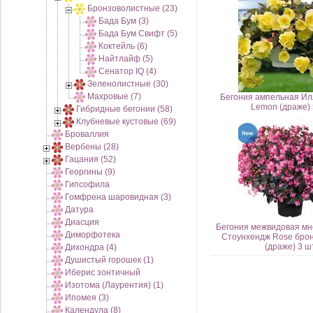
Бронзоволистные (23)
Бада Бум (3)
Бада Бум Свифт (5)
Коктейль (6)
Найтлайф (5)
Сенатор IQ (4)
Зеленолистные (30)
Махровые (7)
Бегония ампельная И
Lemon (драже) 
Гибридные бегонии (58)
Клубневые кустовые (69)
Броваллия
Вербены (28)
Гацания (52)
Георгины (9)
Гипсофила
Гомфрена шаровидная (3)
Датура
Диасция
Бегония межвидовая мн
Диморфотека
Стоунхендж Rose бро
(драже) 3 ш
Дихондра (4)
Душистый горошек (1)
Иберис зонтичный
Изотома (Лаурентия) (1)
Ипомея (3)
Календула (8)