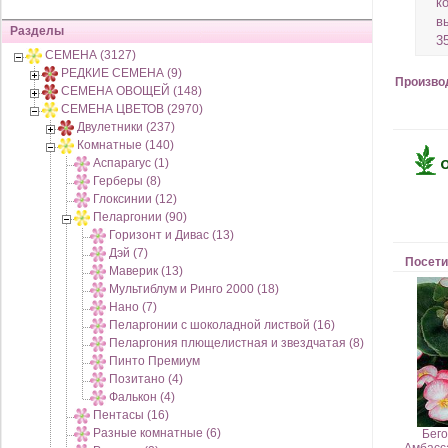
к
в
Разделы
3
СЕМЕНА (3127)
РЕДКИЕ СЕМЕНА (9)
Произво
СЕМЕНА ОВОЩЕЙ (148)
СЕМЕНА ЦВЕТОВ (2970)
Двулетники (237)
Комнатные (140)
Аспарагус (1)
Герберы (8)
Глоксинии (12)
Пеларгонии (90)
Горизонт и Дивас (13)
Дэй (7)
Посети
Маверик (13)
Мультиблум и Ринго 2000 (18)
Нано (7)
Пеларгонии с шоколадной листвой (16)
Пеларгония плющелистная и звездчатая (8)
Пинто Премиум
Позитано (4)
Фалькон (4)
Пентасы (16)
Разные комнатные (6)
Бег