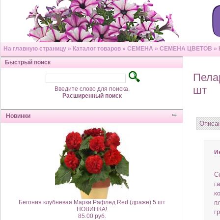
На главную страницу
»
Каталог товаров
»
СЕМЕНА
»
СЕМЕНА ЦВЕТОВ
»
Быстрый поиск
Пелар
шт
Введите слово для поиска.
Расширенный поиск
Новинки
Описа
И
С
г
к
Бегония клубневая Марки Рафлед Red (драже) 5 шт
п
НОВИНКА!
г
85.00 руб.