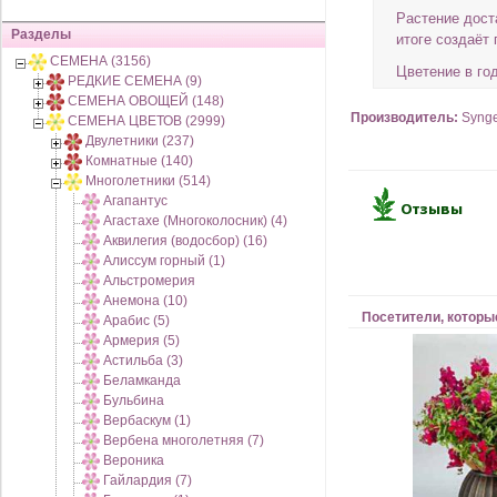
Растение дост
Разделы
итоге создаёт
СЕМЕНА (3156)
Цветение в год
РЕДКИЕ СЕМЕНА (9)
СЕМЕНА ОВОЩЕЙ (148)
Производитель:
Syng
СЕМЕНА ЦВЕТОВ (2999)
Двулетники (237)
Комнатные (140)
Многолетники (514)
Агапантус
Агастахе (Многоколосник) (4)
Аквилегия (водосбор) (16)
Алиссум горный (1)
Альстромерия
Анемона (10)
Посетители, которы
Арабис (5)
Армерия (5)
Астильба (3)
Беламканда
Бульбина
Вербаскум (1)
Вербена многолетняя (7)
Вероника
Гайлардия (7)