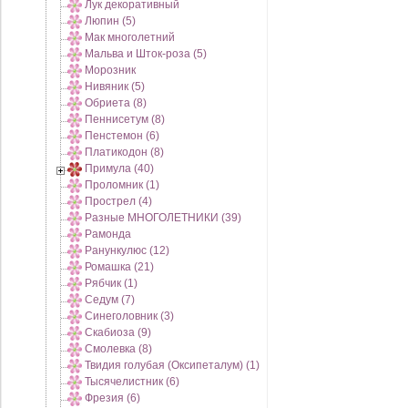
Лук декоративный
Люпин (5)
Мак многолетний
Мальва и Шток-роза (5)
Морозник
Нивяник (5)
Обриета (8)
Пеннисетум (8)
Пенстемон (6)
Платикодон (8)
Примула (40)
Проломник (1)
Прострел (4)
Разные МНОГОЛЕТНИКИ (39)
Рамонда
Ранункулюс (12)
Ромашка (21)
Рябчик (1)
Седум (7)
Синеголовник (3)
Скабиоза (9)
Смолевка (8)
Твидия голубая (Оксипеталум) (1)
Тысячелистник (6)
Фрезия (6)