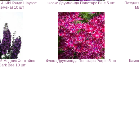
ЬНЫЙ Кэнди Шауэрс
Флокс Друммонда Попстарс Blue 5 шт
Петуния
семена) 10 шт
Ma
й Мэджик Фонтайнс
Флокс Друммонда Попстарс Purple 5 шт
Камн
 Dark Bee 10 шт