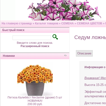
На главную страницу
»
Каталог товаров
»
СЕМЕНА
»
СЕМЕНА ЦВЕТОВ
»
Быстрый поиск
Седум ложны
Введите слово для поиска.
Расширенный поиск
Описание
Новинки
Информация о 
Внимание! Мел
Высота 15-25 
Эффектный сед
альтернатива 
Петхоа Калибёст Nectarine (драже) 5 шт
НОВИНКА!
Достаточно по
200.00 руб.