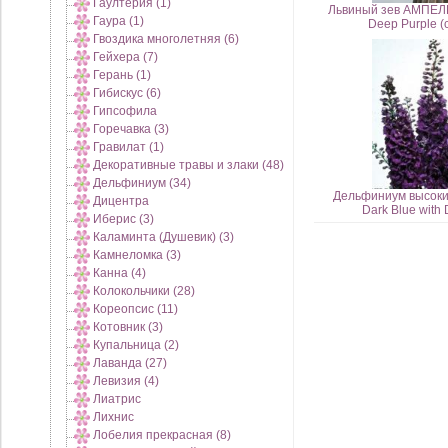
Гаултерия (1)
Львиный зев АМПЕЛ
Гаура (1)
Deep Purple (
Гвоздика многолетняя (6)
Гейхера (7)
Герань (1)
Гибискус (6)
Гипсофила
Горечавка (3)
Гравилат (1)
Декоративные травы и злаки (48)
Дельфиниум (34)
Дельфиниум высоки
Дицентра
Dark Blue with
Иберис (3)
Каламинта (Душевик) (3)
Камнеломка (3)
Канна (4)
Колокольчики (28)
Кореопсис (11)
Котовник (3)
Купальница (2)
Лаванда (27)
Левизия (4)
Лиатрис
Лихнис
Лобелия прекрасная (8)