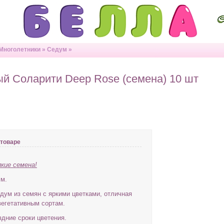
Многолетники
»
Седум
»
й Соларити Deep Rose (семена) 10 шт
товаре
кие семена!
см.
ум из семян с яркими цветками, отличная
вегетативным сортам.
здние сроки цветения.