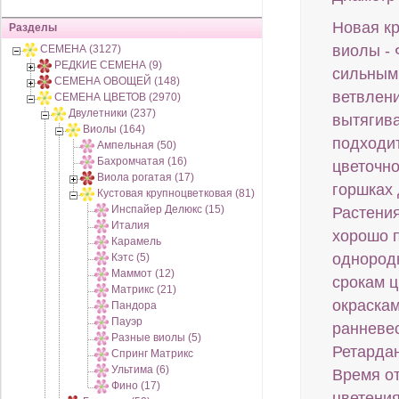
Новая к
Разделы
виолы - 
СЕМЕНА (3127)
РЕДКИЕ СЕМЕНА (9)
сильным
СЕМЕНА ОВОЩЕЙ (148)
ветвлени
СЕМЕНА ЦВЕТОВ (2970)
Двулетники (237)
вытягив
Виолы (164)
подходи
Ампельная (50)
Бахромчатая (16)
цветочно
Виола рогатая (17)
горшках 
Кустовая крупноцветковая (81)
Инспайер Делюкс (15)
Растени
Италия
хорошо 
Карамель
однородн
Кэтс (5)
Маммот (12)
срокам 
Матрикс (21)
окраскам
Пандора
Пауэр
ранневес
Разные виолы (5)
Ретарда
Спринг Матрикс
Ультима (6)
Время от
Фино (17)
цветения