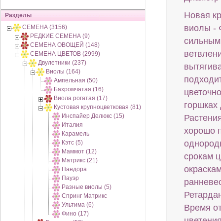
Новая к
Разделы
виолы - 
СЕМЕНА (3156)
РЕДКИЕ СЕМЕНА (9)
сильным
СЕМЕНА ОВОЩЕЙ (148)
ветвлени
СЕМЕНА ЦВЕТОВ (2999)
Двулетники (237)
вытягив
Виолы (164)
подходи
Ампельная (50)
Бахромчатая (16)
цветочно
Виола рогатая (17)
горшках 
Кустовая крупноцветковая (81)
Инспайер Делюкс (15)
Растени
Италия
хорошо 
Карамель
однородн
Кэтс (5)
Маммот (12)
срокам 
Матрикс (21)
окраскам
Пандора
Пауэр
ранневес
Разные виолы (5)
Ретарда
Спринг Матрикс
Ультима (6)
Время от
Фино (17)
цветения