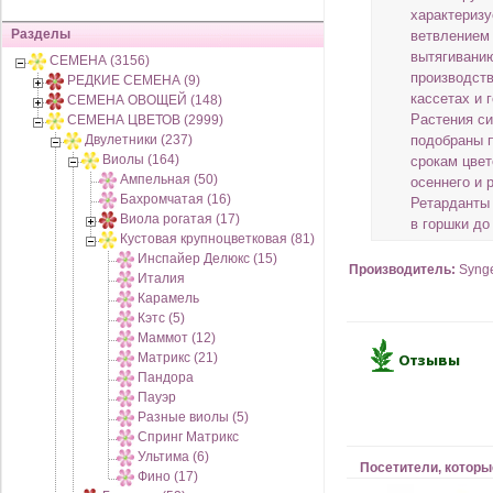
характериз
Разделы
ветвлением 
вытягивани
СЕМЕНА (3156)
производств
РЕДКИЕ СЕМЕНА (9)
кассетах и 
СЕМЕНА ОВОЩЕЙ (148)
Растения с
СЕМЕНА ЦВЕТОВ (2999)
Двулетники (237)
подобраны п
Виолы (164)
срокам цве
Ампельная (50)
осеннего и 
Бахромчатая (16)
Ретарданты
Виола рогатая (17)
в горшки до
Кустовая крупноцветковая (81)
Инспайер Делюкс (15)
Производитель:
Syng
Италия
Карамель
Кэтс (5)
Маммот (12)
Матрикс (21)
Пандора
Пауэр
Разные виолы (5)
Спринг Матрикс
Ультима (6)
Посетители, которы
Фино (17)