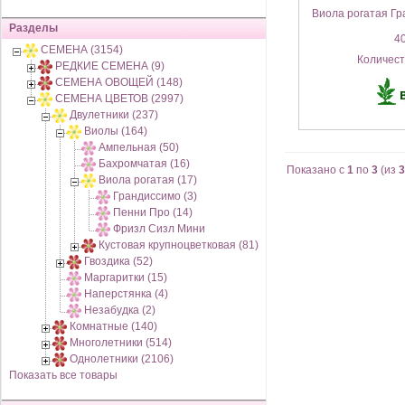
Виола рогатая Гра
Разделы
40
СЕМЕНА (3154)
Количес
РЕДКИЕ СЕМЕНА (9)
СЕМЕНА ОВОЩЕЙ (148)
СЕМЕНА ЦВЕТОВ (2997)
Двулетники (237)
Виолы (164)
Ампельная (50)
Бахромчатая (16)
Показано с
1
по
3
(из
3
Виола рогатая (17)
Грандиссимо (3)
Пенни Про (14)
Фризл Сизл Мини
Кустовая крупноцветковая (81)
Гвоздика (52)
Маргаритки (15)
Наперстянка (4)
Незабудка (2)
Комнатные (140)
Многолетники (514)
Однолетники (2106)
Показать все товары