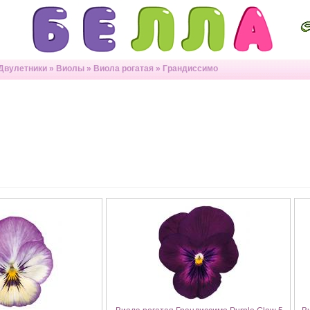
Двулетники
»
Виолы
»
Виола рогатая
»
Грандиссимо