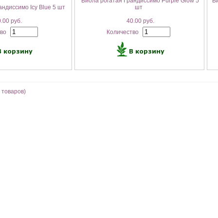
Виола рогатая Грандиссимо Purple Glow 5
В
ндиссимо Icy Blue 5 шт
шт
.00 руб.
40.00 руб.
тво
Количество
товаров)