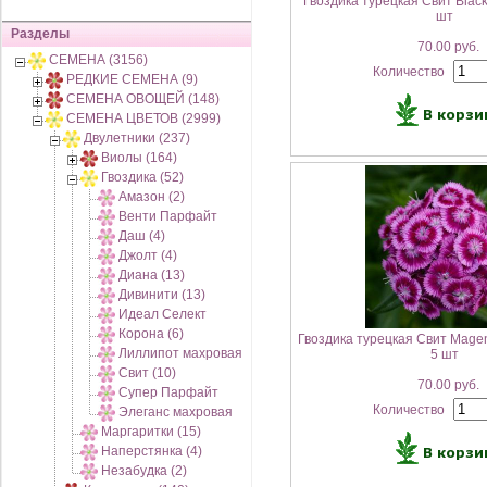
Гвоздика турецкая Свит Black
шт
Разделы
70.00 руб.
СЕМЕНА (3156)
Количество
РЕДКИЕ СЕМЕНА (9)
СЕМЕНА ОВОЩЕЙ (148)
СЕМЕНА ЦВЕТОВ (2999)
Двулетники (237)
Виолы (164)
Гвоздика (52)
Амазон (2)
Венти Парфайт
Даш (4)
Джолт (4)
Диана (13)
Дивинити (13)
Идеал Селект
Корона (6)
Гвоздика турецкая Свит Magent
Лиллипот махровая
5 шт
Свит (10)
70.00 руб.
Супер Парфайт
Количество
Элеганс махровая
Маргаритки (15)
Наперстянка (4)
Незабудка (2)