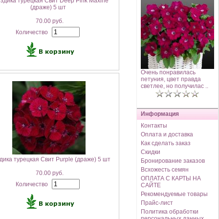
здика турецкая Свит Deep Pink Maxine
(драже) 5 шт
70.00 руб.
Количество
Очень понравилась
петуния, цвет правда
светлее, но получилас ..
Информация
Контакты
Оплата и доставка
Как сделать заказ
Скидки
дика турецкая Свит Purple (драже) 5 шт
Бронирование заказов
Всхожесть семян
70.00 руб.
ОПЛАТА С КАРТЫ НА
Количество
САЙТЕ
Рекомендуемые товары
Прайс-лист
Политика обработки
персональных данных