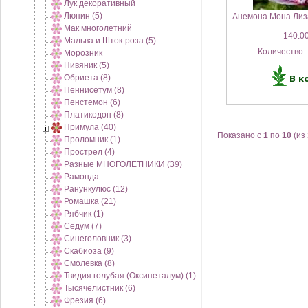
Лук декоративный
Люпин (5)
Анемона Мона Лиза
Мак многолетний
140.00
Мальва и Шток-роза (5)
Количество
Морозник
Нивяник (5)
Обриета (8)
Пеннисетум (8)
Пенстемон (6)
Платикодон (8)
Примула (40)
Показано с
1
по
10
(из
Проломник (1)
Прострел (4)
Разные МНОГОЛЕТНИКИ (39)
Рамонда
Ранункулюс (12)
Ромашка (21)
Рябчик (1)
Седум (7)
Синеголовник (3)
Скабиоза (9)
Смолевка (8)
Твидия голубая (Оксипеталум) (1)
Тысячелистник (6)
Фрезия (6)