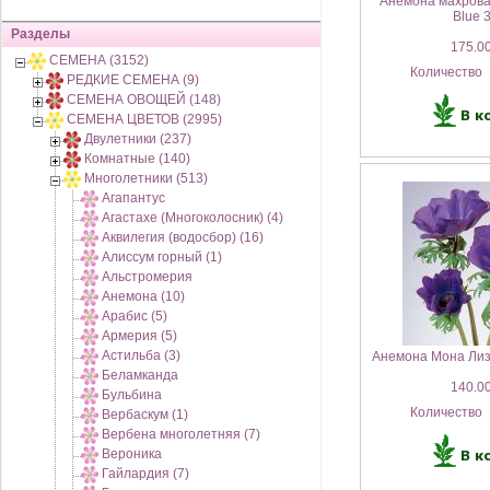
Анемона махрова
Blue 
Разделы
175.00
СЕМЕНА (3152)
Количество
РЕДКИЕ СЕМЕНА (9)
СЕМЕНА ОВОЩЕЙ (148)
СЕМЕНА ЦВЕТОВ (2995)
Двулетники (237)
Комнатные (140)
Многолетники (513)
Агапантус
Агастахе (Многоколосник) (4)
Аквилегия (водосбор) (16)
Алиссум горный (1)
Альстромерия
Анемона (10)
Арабис (5)
Армерия (5)
Астильба (3)
Анемона Мона Лиз
Беламканда
140.00
Бульбина
Количество
Вербаскум (1)
Вербена многолетняя (7)
Вероника
Гайлардия (7)