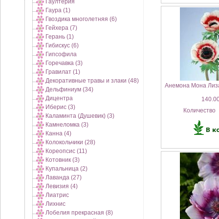
Гаултерия
Гаура (1)
Гвоздика многолетняя (6)
Гейхера (7)
Герань (1)
Гибискус (6)
Гипсофила
Горечавка (3)
Гравилат (1)
Декоративные травы и злаки (48)
Анемона Мона Лиза
Дельфиниум (34)
Дицентра
140.00
Иберис (3)
Количество
Каламинта (Душевик) (3)
Камнеломка (3)
Канна (4)
Колокольчики (28)
Кореопсис (11)
Котовник (3)
Купальница (2)
Лаванда (27)
Левизия (4)
Лиатрис
Лихнис
Лобелия прекрасная (8)