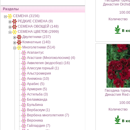
Гвоздика туре
Династия Orchid
Разделы
100.00
СЕМЕНА (3156)
Количество
РЕДКИЕ СЕМЕНА (9)
СЕМЕНА ОВОЩЕЙ (148)
СЕМЕНА ЦВЕТОВ (2999)
Двулетники (237)
Комнатные (140)
Многолетники (514)
Агапантус
Агастахе (Многоколосник) (4)
Аквилегия (водосбор) (16)
Алиссум горный (1)
Альстромерия
Анемона (10)
Арабис (5)
Армерия (5)
Гвоздика туре
Астильба (3)
Династия Red 
Беламканда
100.00
Бульбина
Количество
Вербаскум (1)
Вербена многолетняя (7)
Вероника
Гайлардия (7)