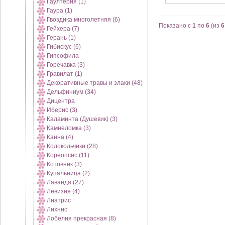
Гаултерия (1)
Гаура (1)
Гвоздика многолетняя (6)
Показано с
1
по
6
(из
6
Гейхера (7)
Герань (1)
Гибискус (6)
Гипсофила
Горечавка (3)
Гравилат (1)
Декоративные травы и злаки (48)
Дельфиниум (34)
Дицентра
Иберис (3)
Каламинта (Душевик) (3)
Камнеломка (3)
Канна (4)
Колокольчики (28)
Кореопсис (11)
Котовник (3)
Купальница (2)
Лаванда (27)
Левизия (4)
Лиатрис
Лихнис
Лобелия прекрасная (8)