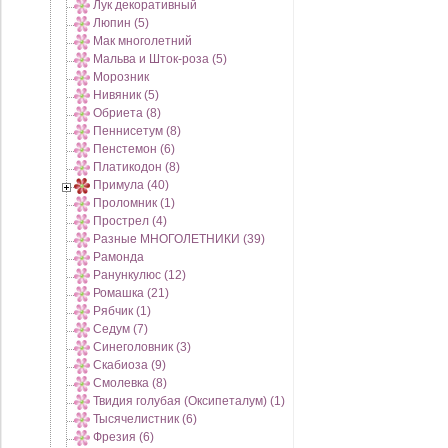
Лук декоративный
Люпин (5)
Мак многолетний
Мальва и Шток-роза (5)
Морозник
Нивяник (5)
Обриета (8)
Пеннисетум (8)
Пенстемон (6)
Платикодон (8)
Примула (40)
Проломник (1)
Прострел (4)
Разные МНОГОЛЕТНИКИ (39)
Рамонда
Ранункулюс (12)
Ромашка (21)
Рябчик (1)
Седум (7)
Синеголовник (3)
Скабиоза (9)
Смолевка (8)
Твидия голубая (Оксипеталум) (1)
Тысячелистник (6)
Фрезия (6)