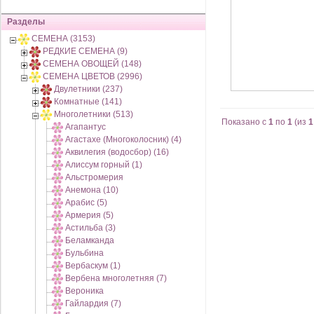
Разделы
СЕМЕНА (3153)
РЕДКИЕ СЕМЕНА (9)
СЕМЕНА ОВОЩЕЙ (148)
СЕМЕНА ЦВЕТОВ (2996)
Двулетники (237)
Комнатные (141)
Многолетники (513)
Показано с
1
по
1
(из
1
Агапантус
Агастахе (Многоколосник) (4)
Аквилегия (водосбор) (16)
Алиссум горный (1)
Альстромерия
Анемона (10)
Арабис (5)
Армерия (5)
Астильба (3)
Беламканда
Бульбина
Вербаскум (1)
Вербена многолетняя (7)
Вероника
Гайлардия (7)