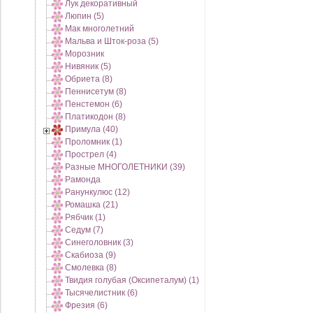
Лук декоративный
Люпин (5)
Мак многолетний
Мальва и Шток-роза (5)
Морозник
Нивяник (5)
Обриета (8)
Пеннисетум (8)
Пенстемон (6)
Платикодон (8)
Примула (40)
Проломник (1)
Прострел (4)
Разные МНОГОЛЕТНИКИ (39)
Рамонда
Ранункулюс (12)
Ромашка (21)
Рябчик (1)
Седум (7)
Синеголовник (3)
Скабиоза (9)
Смолевка (8)
Твидия голубая (Оксипеталум) (1)
Тысячелистник (6)
Фрезия (6)