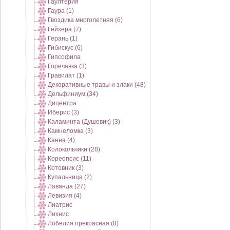
Гаултерия
Гаура (1)
Гвоздика многолетняя (6)
Гейхера (7)
Герань (1)
Гибискус (6)
Гипсофила
Горечавка (3)
Гравилат (1)
Декоративные травы и злаки (48)
Дельфиниум (34)
Дицентра
Иберис (3)
Каламинта (Душевик) (3)
Камнеломка (3)
Канна (4)
Колокольчики (28)
Кореопсис (11)
Котовник (3)
Купальница (2)
Лаванда (27)
Левизия (4)
Лиатрис
Лихнис
Лобелия прекрасная (8)