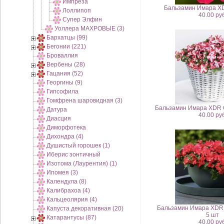
Импреза
Бальзамин Имара X
Лоллипоп
40.00 руб
Супер Элфин
Уоллера МАХРОВЫЕ (3)
Бархатцы (99)
Бегонии (221)
Броваллия
Вербены (28)
Гацания (52)
Георгины (9)
Гипсофила
Гомфрена шаровидная (3)
Бальзамин Имара XDR O
Датура
40.00 руб
Диасция
Диморфотека
Дихондра (4)
Душистый горошек (1)
Иберис зонтичный
Изотома (Лаурентия) (1)
Ипомея (3)
Календула (8)
Калибрахоа (4)
Кальцеолярия (4)
Бальзамин Имара XDR
Капуста декоративная (20)
5 шт
Катарантусы (87)
40.00 руб