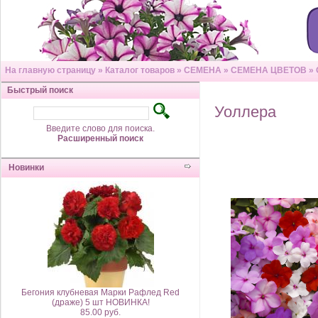
На главную страницу
»
Каталог товаров
»
СЕМЕНА
»
СЕМЕНА ЦВЕТОВ
»
Быстрый поиск
Уоллера
Введите слово для поиска.
Расширенный поиск
Новинки
Бегония клубневая Марки Рафлед Red
(драже) 5 шт НОВИНКА!
85.00 руб.