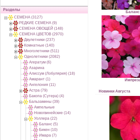
Разделы
Баланс
СЕМЕНА (3127)
РЕДКИЕ СЕМЕНА (9)
СЕМЕНА ОВОЩЕЙ (148)
СЕМЕНА ЦВЕТОВ (2970)
Двулетники (237)
Комнатные (140)
Многолетники (511)
Однолетники (2082)
Агератум (6)
Азарина
Алиссум (Лобулярия) (18)
Амарант (1)
Импрез
Ангелония (11)
Астра (79)
Новинки Августа
Бакопа (Сутера) (4)
Бальзамины (39)
Ампельные
Новогвинейские (14)
Уоллера (22)
Баланс (5)
Бикен (10)
Имара (7)