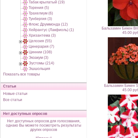
Табак крылатый (19)
Торения (5)
Трахелиум (6)
Тунбергия (3)
Флокс Друммонда (12)
Бальзамин Бикен Bri
Хейрантус (Лакфиоль) (1)
45.00 руб
Хризантема (3)
Целозия (55)
Цинерария (7)
Циннии (108)
Экзакум (3)
Эустомы (214)
Эшшольция
Показать все товары
Бальзамин Бикен S
Статьи
45.00 руб
Новые статьи
Все статьи
Нет доступных опросов
Нет доступных опросов для голосования,
однако Вы можете посмотреть результаты
других опросов