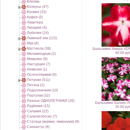
Клеома
Колеусы (47)
Космея (32)
Куфея (5)
Лаватера
Линария (4)
Лобелия (24)
Львиный зев (122)
Мак (8)
Маттиола (38)
Бальзамин Имара XDR 
40.00 руб
Меламподиум (2)
Мимулюс (6)
Настурция (7)
Немезия (1)
Остеоспермум (8)
Петунии (511)
Петхоа (2)
Подсолнечник (10)
Портулак (32)
Разные ОДНОЛЕТНИКИ (26)
Бальзамин Баланс Ro
Рудбекия (15)
35.00 руб
Сальвия (22)
Сальпиглоссис (7)
Статица (кермек, лимониум) (9)
Схизантус (6)