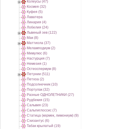
Колеусы (47)
Космея (32)
Куфея (5)
Лаватера
Линария (4)
Лобелия (24)
Львиный зев (122)
Мак (8)
Маттиола (37)
Меламподиум (2)
Мимулюс (6)
Настурция (7)
Немезия (1)
Остеоспермум (8)
Петунии (511)
Петхоа (2)
Подсолнечник (10)
Портулак (32)
Разные ОДНОЛЕТНИКИ (27)
Рудбекия (15)
Сальвия (23)
Сальпиглоссис (7)
Статица (кермек, лимониум) (9)
Схизантус (6)
Табак крылатый (19)