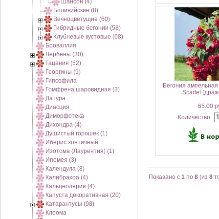
Шансон (4)
Боливийские (8)
Вечноцветущие (60)
Гибридные бегонии (58)
Клубневые кустовые (68)
Броваллия
Вербены (30)
Гацания (52)
Георгины (9)
Гипсофила
Бегония ампельна
Гомфрена шаровидная (3)
Scarlet (драж
Датура
65.00 р
Диасция
Диморфотека
Количество
Дихондра (4)
Душистый горошек (1)
Иберис зонтичный
Изотома (Лаурентия) (1)
Ипомея (3)
Календула (8)
Показано с
1
по
8
(из
8
т
Калибрахоа (4)
Кальцеолярия (4)
Капуста декоративная (20)
Катарантусы (98)
Клеома