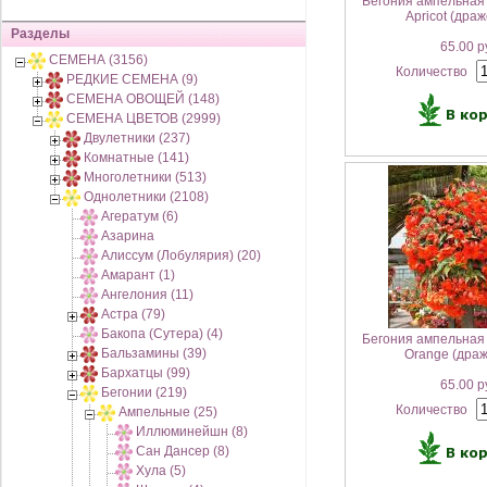
Бегония ампельна
Apricot (драж
Разделы
65.00 р
СЕМЕНА (3156)
Количество
РЕДКИЕ СЕМЕНА (9)
СЕМЕНА ОВОЩЕЙ (148)
СЕМЕНА ЦВЕТОВ (2999)
Двулетники (237)
Комнатные (141)
Многолетники (513)
Однолетники (2108)
Агератум (6)
Азарина
Алиссум (Лобулярия) (20)
Амарант (1)
Ангелония (11)
Астра (79)
Бакопа (Сутера) (4)
Бегония ампельна
Бальзамины (39)
Orange (драж
Бархатцы (99)
65.00 р
Бегонии (219)
Количество
Ампельные (25)
Иллюминейшн (8)
Сан Дансер (8)
Хула (5)