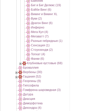
Байоник
Биг и Биг Делюкс (19)
Бэйби Винг (6)
Викинг и Викинг XL
Вуки (2)
Драгон Винг (6)
Инферно
Мега Кул (4)
Мегаватт (7)
Разные гибридные (1)
Сенсация (1)
Стоунхендж (2)
Топхат (4)
Фанки (6)
Клубневые кустовые (68)
Броваллия
Вербены (30)
Гацания (52)
Георгины (9)
Гипсофила
Гомфрена шаровидная (3)
Датура
Диасция
Диморфотека
Дихондра (4)