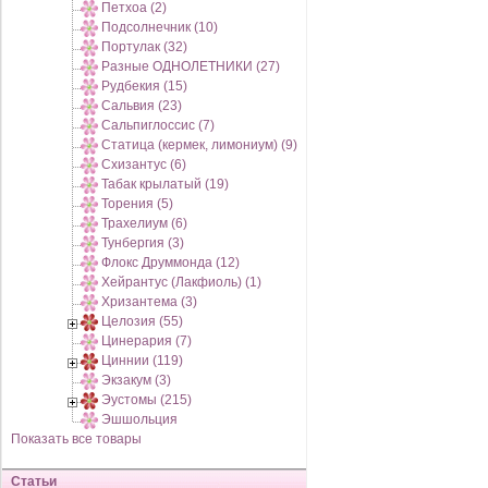
Петхоа (2)
Подсолнечник (10)
Портулак (32)
Разные ОДНОЛЕТНИКИ (27)
Рудбекия (15)
Сальвия (23)
Сальпиглоссис (7)
Статица (кермек, лимониум) (9)
Схизантус (6)
Табак крылатый (19)
Торения (5)
Трахелиум (6)
Тунбергия (3)
Флокс Друммонда (12)
Хейрантус (Лакфиоль) (1)
Хризантема (3)
Целозия (55)
Цинерария (7)
Циннии (119)
Экзакум (3)
Эустомы (215)
Эшшольция
Показать все товары
Статьи