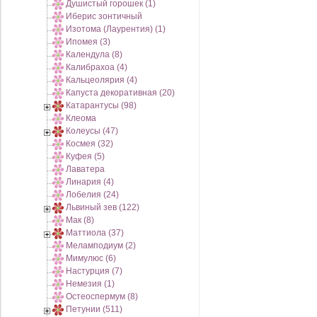
Душистый горошек (1)
Иберис зонтичный
Изотома (Лаурентия) (1)
Ипомея (3)
Календула (8)
Калибрахоа (4)
Кальцеолярия (4)
Капуста декоративная (20)
Катарантусы (98)
Клеома
Колеусы (47)
Космея (32)
Куфея (5)
Лаватера
Линария (4)
Лобелия (24)
Львиный зев (122)
Мак (8)
Маттиола (37)
Меламподиум (2)
Мимулюс (6)
Настурция (7)
Немезия (1)
Остеоспермум (8)
Петунии (511)