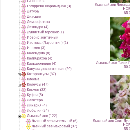
Гипсофила
Львиный зев Легенда
Гомфрена шаровидная (3)
НОВ
Датура
85.
Диасция
Диморфотека
Дихондра (4)
Душистый горошек (1)
Иберис зонтичный
Изотома (Лаурентия) (1)
Ипомея (3)
Календула (8)
Калибрахоа (4)
Львиный зев Твини 
Кальцеолярия (4)
50.
Капуста декоративная (20)
Катарантусы (87)
Клеома
Колеусы (47)
Космея (32)
Куфея (5)
Лаватера
Линария (4)
Лобелия (24)
Львиный зев (122)
Львиный зев Свит Дуэ
Львиный зев ампельный (6)
НОВ
Львиный зев махровый (37)
55.