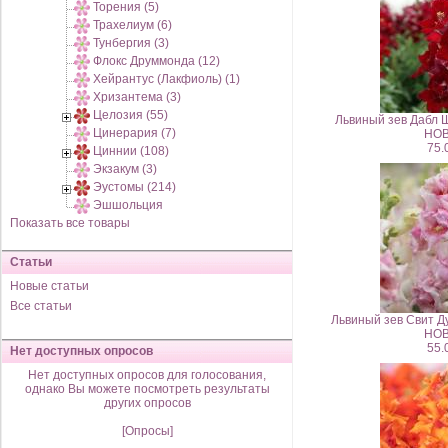
Торения (5)
Трахелиум (6)
Тунбергия (3)
Флокс Друммонда (12)
Хейрантус (Лакфиоль) (1)
Хризантема (3)
Целозия (55)
Львиный зев Дабл 
Цинерария (7)
НОВ
75.
Циннии (108)
Экзакум (3)
Эустомы (214)
Эшшольция
Показать все товары
Статьи
Новые статьи
Все статьи
Львиный зев Свит Д
НОВ
55.
Нет доступных опросов
Нет доступных опросов для голосования,
однако Вы можете посмотреть результаты
других опросов
[Опросы]