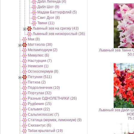
Дабл Легенда (4)
Дабл Шот (9)
Мадам Баттерфляй (5)
Свит Дуэт (8)
Твини (11)
Львиный зев на срезку (43)
Львиный зев низкорослый (36)
Мак (8)
Маттиола (38)
Меламподиум (2)
Львиный зев Твини 
50.
Мимулюс (6)
Настурция (7)
Немезия (1)
Остеоспермум (8)
Петунии (511)
Петхоа (2)
Подсолнечник (10)
Портулак (32)
Разные ОДНОЛЕТНИКИ (26)
Рудбекия (15)
Сальвия (22)
Львиный зев Дабл Шо
НОВ
Сальпиглоссис (7)
75.
Статица (кермек, лимониум) (9)
Схизантус (6)
Табак крылатый (19)