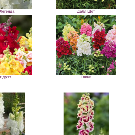
Легенда
Дабл Шот
т Дуэт
Твини