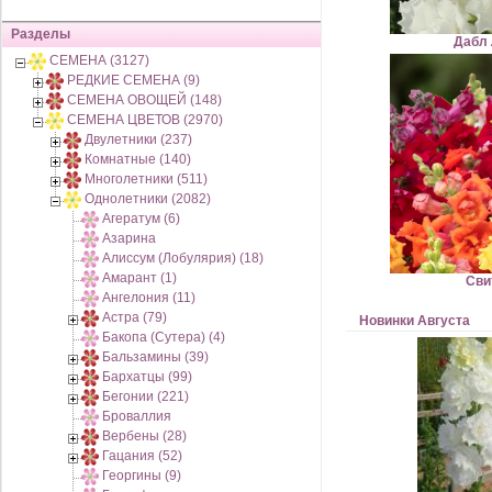
Разделы
Дабл 
СЕМЕНА (3127)
РЕДКИЕ СЕМЕНА (9)
СЕМЕНА ОВОЩЕЙ (148)
СЕМЕНА ЦВЕТОВ (2970)
Двулетники (237)
Комнатные (140)
Многолетники (511)
Однолетники (2082)
Агератум (6)
Азарина
Алиссум (Лобулярия) (18)
Амарант (1)
Сви
Ангелония (11)
Астра (79)
Новинки Августа
Бакопа (Сутера) (4)
Бальзамины (39)
Бархатцы (99)
Бегонии (221)
Броваллия
Вербены (28)
Гацания (52)
Георгины (9)