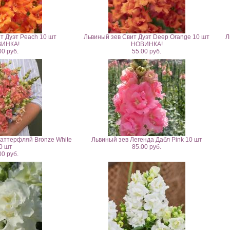
т Дуэт Peach 10 шт
Львиный зев Свит Дуэт Deep Orange 10 шт
Л
ИНКА!
НОВИНКА!
00 руб.
55.00 руб.
аттерфляй Bronze White
Львиный зев Легенда Дабл Pink 10 шт
0 шт
85.00 руб.
00 руб.