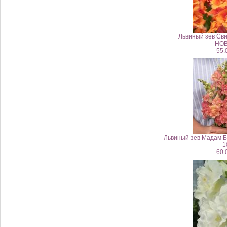
Львиный зев Сви
НОВ
55.
Львиный зев Мадам Б
1
60.