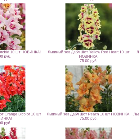
Orchid 10 шт НОВИНКА!
Львиный зев Дабл Шот Yellow Red Heart 10 шт
Л
00 руб.
НОВИНКА!
75.00 руб.
т Orange Bicolor 10 шт
Львиный зев Дабл Шот Peach 10 шт НОВИНКА!
Ль
ИНКА!
75.00 руб.
00 руб.