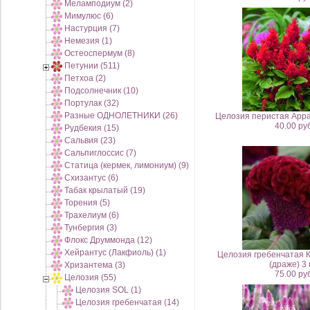
Меламподиум (2)
Мимулюс (6)
Настурция (7)
Немезия (1)
Остеоспермум (8)
Петунии (511)
Петхоа (2)
Подсолнечник (10)
Портулак (32)
Разные ОДНОЛЕТНИКИ (26)
Целозия перистая Арра
40.00 руб
Рудбекия (15)
Сальвия (23)
Сальпиглоссис (7)
Статица (кермек, лимониум) (9)
Схизантус (6)
Табак крылатый (19)
Торения (5)
Трахелиум (6)
Тунбергия (3)
Флокс Друммонда (12)
Хейрантус (Лакфиоль) (1)
Целозия гребенчатая 
(драже) 3
Хризантема (3)
75.00 руб
Целозия (55)
Целозия SOL (1)
Целозия гребенчатая (14)