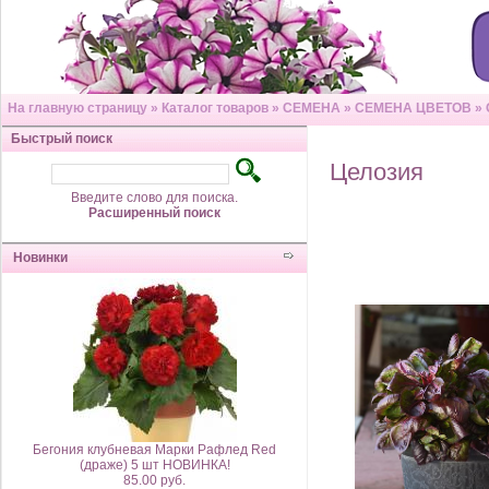
На главную страницу
»
Каталог товаров
»
СЕМЕНА
»
СЕМЕНА ЦВЕТОВ
»
Быстрый поиск
Целозия
Введите слово для поиска.
Расширенный поиск
Новинки
Бегония клубневая Марки Рафлед Red
(драже) 5 шт НОВИНКА!
85.00 руб.