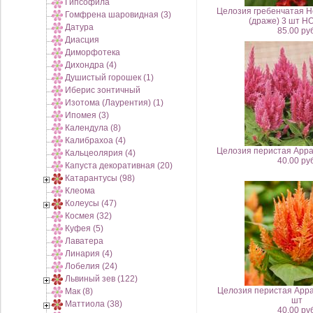
Гипсофила
Целозия гребенчатая Не
Гомфрена шаровидная (3)
(драже) 3 шт Н
Датура
85.00 руб
Диасция
Диморфотека
Дихондра (4)
Душистый горошек (1)
Иберис зонтичный
Изотома (Лаурентия) (1)
Ипомея (3)
Календула (8)
Калибрахоа (4)
Целозия перистая Арра
Кальцеолярия (4)
40.00 руб
Капуста декоративная (20)
Катарантусы (98)
Клеома
Колеусы (47)
Космея (32)
Куфея (5)
Лаватера
Линария (4)
Лобелия (24)
Львиный зев (122)
Целозия перистая Арра
Мак (8)
шт
Маттиола (38)
40.00 руб