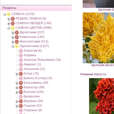
Разделы
Целозия 
СЕМЕНА (3155)
РЕДКИЕ СЕМЕНА (9)
СЕМЕНА ОВОЩЕЙ (148)
СЕМЕНА ЦВЕТОВ (2998)
Двулетники (237)
Комнатные (140)
Многолетники (514)
Однолетники (2107)
Агератум (6)
Азарина
Алиссум (Лобулярия) (18)
Амарант (1)
Целозия мете
Ангелония (11)
Астра (79)
Новинки Августа
Бакопа (Сутера) (4)
Бальзамины (39)
Бархатцы (99)
Бегонии (220)
Броваллия
Вербены (30)
Гацания (52)
Георгины (9)