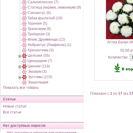
Сальпиглоссис (7)
Статица (кермек, лимониум) (9)
Схизантус (6)
Табак крылатый (19)
Торения (5)
Трахелиум (6)
Тунбергия (3)
Флокс Друммонда (12)
Астра Балун Wh
Хейрантус (Лакфиоль) (1)
Хризантема (3)
50.00 р
Целозия (55)
Количество
Цинерария (7)
Циннии (119)
Экзакум (3)
Эустомы (215)
Эшшольция
Показать все товары
Показано с
1
по
17
(из
1
Статьи
Новые статьи
Все статьи
Нет доступных опросов
Нет доступных опросов для голосования,