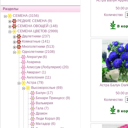
Астра Балун Apple
50.00 р
Разделы
Количество
СЕМЕНА (3156)
РЕДКИЕ СЕМЕНА (9)
СЕМЕНА ОВОЩЕЙ (148)
СЕМЕНА ЦВЕТОВ (2999)
Двулетники (237)
Комнатные (141)
Многолетники (513)
Однолетники (2108)
Агератум (6)
Азарина
Алиссум (Лобулярия) (20)
Амарант (1)
Ангелония (11)
Астра (79)
Астра Балун Dark
Высокорослые (69)
Балун (17)
50.00 р
Бенари Принцесс (9)
Количество
Валькирия
Гала (7)
Дракон
Леди Корал (8)
Матадор (6)