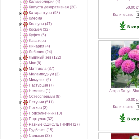
Кальцеолярия (4)
Капуста декоративная (20)
50.00 р
Катарантусы (98)
Количество
Клеома
Колеусы (47)
Космея (32)
Куфея (5)
Лаватера
Линария (4)
Лобелия (24)
Львиный зев (122)
Мак (8)
Маттиола (37)
Меламподиум (2)
Мимулюс (6)
Настурция (7)
Немезия (1)
Астра Балун Sha
Остеоспермум (8)
50.00 р
Петунии (511)
Количество
Петхоа (2)
Подсолнечник (10)
Портулак (32)
Разные ОДНОЛЕТНИКИ (27)
Рудбекия (15)
Сальвия (23)