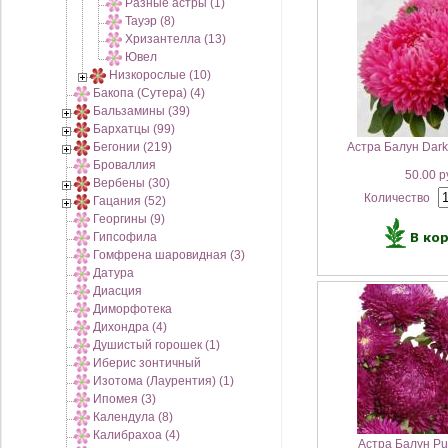
Разные астры (1)
Тауэр (8)
Хризантелла (13)
Ювел
Низкорослые (10)
Бакопа (Сутера) (4)
Бальзамины (39)
Бархатцы (99)
Бегонии (219)
Астра Балун Dark
Броваллия
50.00 р
Вербены (30)
Количество
Гацания (52)
Георгины (9)
Гипсофила
Гомфрена шаровидная (3)
Датура
Диасция
Диморфотека
Дихондра (4)
Душистый горошек (1)
Иберис зонтичный
Изотома (Лаурентия) (1)
Ипомея (3)
Календула (8)
Калибрахоа (4)
Астра Балун Pu