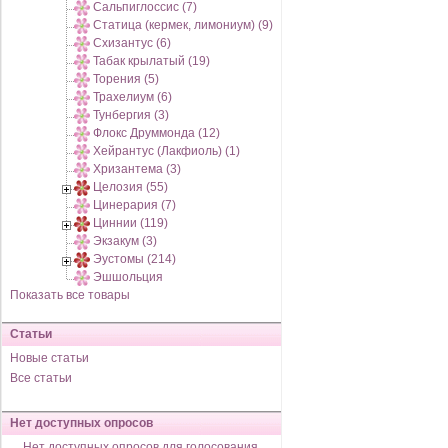
Сальпиглоссис (7)
Статица (кермек, лимониум) (9)
Схизантус (6)
Табак крылатый (19)
Торения (5)
Трахелиум (6)
Тунбергия (3)
Флокс Друммонда (12)
Хейрантус (Лакфиоль) (1)
Хризантема (3)
Целозия (55)
Цинерария (7)
Циннии (119)
Экзакум (3)
Эустомы (214)
Эшшольция
Показать все товары
Статьи
Новые статьи
Все статьи
Нет доступных опросов
Нет доступных опросов для голосования,