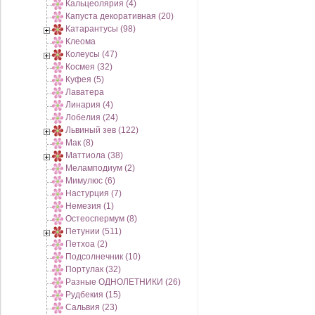
Кальцеолярия (4)
Капуста декоративная (20)
Катарантусы (98)
Клеома
Колеусы (47)
Космея (32)
Куфея (5)
Лаватера
Линария (4)
Лобелия (24)
Львиный зев (122)
Мак (8)
Маттиола (38)
Меламподиум (2)
Мимулюс (6)
Настурция (7)
Немезия (1)
Остеоспермум (8)
Петунии (511)
Петхоа (2)
Подсолнечник (10)
Портулак (32)
Разные ОДНОЛЕТНИКИ (26)
Рудбекия (15)
Сальвия (23)