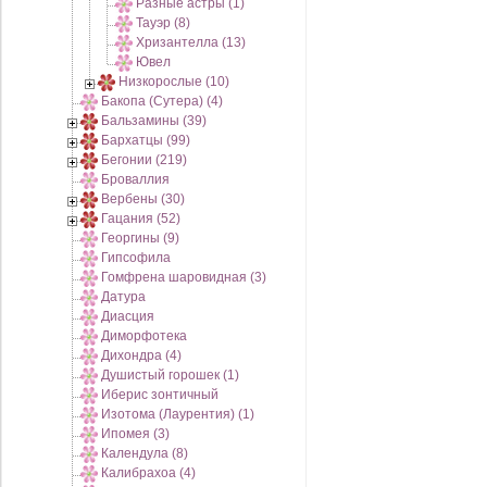
Разные астры (1)
Тауэр (8)
Хризантелла (13)
Ювел
Низкорослые (10)
Бакопа (Сутера) (4)
Бальзамины (39)
Бархатцы (99)
Бегонии (219)
Броваллия
Вербены (30)
Гацания (52)
Георгины (9)
Гипсофила
Гомфрена шаровидная (3)
Датура
Диасция
Диморфотека
Дихондра (4)
Душистый горошек (1)
Иберис зонтичный
Изотома (Лаурентия) (1)
Ипомея (3)
Календула (8)
Калибрахоа (4)