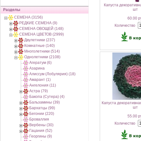
Капуста декоративна
шт
Разделы
СЕМЕНА (3156)
60.00 р
РЕДКИЕ СЕМЕНА (9)
Количество
СЕМЕНА ОВОЩЕЙ (148)
СЕМЕНА ЦВЕТОВ (2999)
Двулетники (237)
Комнатные (140)
Многолетники (514)
Однолетники (2108)
Агератум (6)
Азарина
Алиссум (Лобулярия) (18)
Амарант (1)
Ангелония (11)
Астра (79)
Бакопа (Сутера) (4)
Бальзамины (39)
Капуста декоративна
шт
Бархатцы (99)
Бегонии (220)
55.00 р
Броваллия
Количество
Вербены (30)
Гацания (52)
Георгины (9)