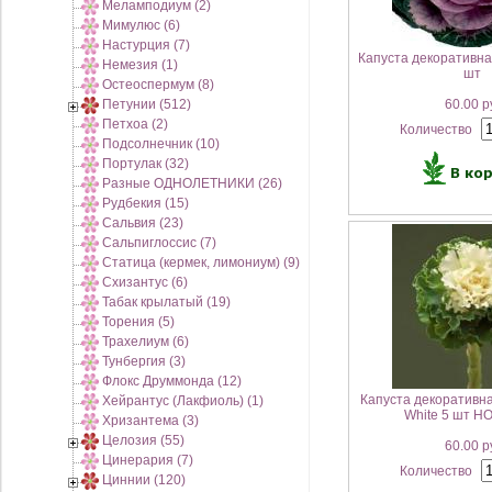
Меламподиум (2)
Мимулюс (6)
Настурция (7)
Капуста декоративна
Немезия (1)
шт
Остеоспермум (8)
Петунии (512)
60.00 р
Петхоа (2)
Количество
Подсолнечник (10)
Портулак (32)
Разные ОДНОЛЕТНИКИ (26)
Рудбекия (15)
Сальвия (23)
Сальпиглоссис (7)
Статица (кермек, лимониум) (9)
Схизантус (6)
Табак крылатый (19)
Торения (5)
Трахелиум (6)
Тунбергия (3)
Флокс Друммонда (12)
Капуста декоративн
Хейрантус (Лакфиоль) (1)
White 5 шт Н
Хризантема (3)
Целозия (55)
60.00 р
Цинерария (7)
Количество
Циннии (120)