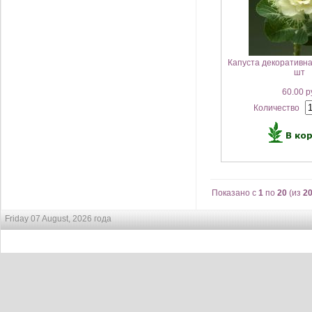
Капуста декоративна
шт
60.00 р
Количество
Показано с
1
по
20
(из
2
Friday 07 August, 2026 года