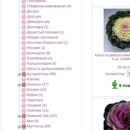
Гипсофила
Гомфрена шаровидная (3)
Датура
Диасция
Диморфотека
Дихондра (4)
Душистый горошек (1)
Иберис зонтичный
Изотома (Лаурентия) (1)
Ипомея (3)
Календула (8)
Капуста декоративн
Калибрахоа (4)
5 шт НОВИ
Кальцеолярия (4)
55.00 р
Капуста декоративная (20)
Катарантусы (98)
Количество
Клеома
Колеусы (47)
Космея (32)
Куфея (5)
Лаватера
Линария (4)
Лобелия (24)
Львиный зев (122)
Мак (8)
Маттиола (38)