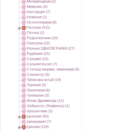
Меламподиум (2)
Мимулюс (6)
Настурция (7)
Немезия (1)
Остеоспермум (8)
Петунии (511)
Петхоа (2)
Подсолнечник (10)
Портулак (32)
Разные ОДНОЛЕТНИКИ (27)
Рудбекия (15)
Сальвия (23)
Сальпиглоссис (7)
Статица (кермек, лимониум) (9)
Схизантус (6)
Табак крылатый (19)
Торения (5)
Трахелиум (6)
Тунбергия (3)
Флокс Друммонда (12)
Хейрантус (Лакфиоль) (1)
Хризантема (3)
Целозия (55)
Цинерария (7)
Циннии (119)