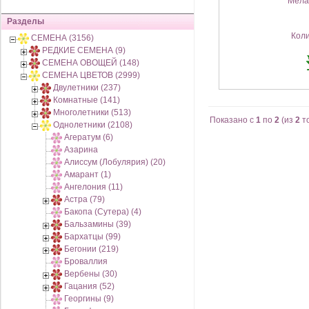
Мела
Разделы
Кол
СЕМЕНА (3156)
РЕДКИЕ СЕМЕНА (9)
СЕМЕНА ОВОЩЕЙ (148)
СЕМЕНА ЦВЕТОВ (2999)
Двулетники (237)
Комнатные (141)
Многолетники (513)
Показано с
1
по
2
(из
2
т
Однолетники (2108)
Агератум (6)
Азарина
Алиссум (Лобулярия) (20)
Амарант (1)
Ангелония (11)
Астра (79)
Бакопа (Сутера) (4)
Бальзамины (39)
Бархатцы (99)
Бегонии (219)
Броваллия
Вербены (30)
Гацания (52)
Георгины (9)