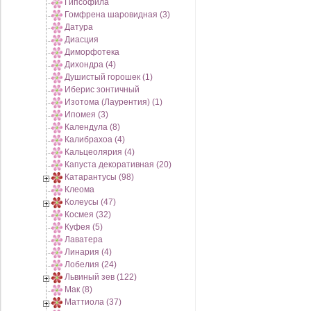
Гипсофила
Гомфрена шаровидная (3)
Датура
Диасция
Диморфотека
Дихондра (4)
Душистый горошек (1)
Иберис зонтичный
Изотома (Лаурентия) (1)
Ипомея (3)
Календула (8)
Калибрахоа (4)
Кальцеолярия (4)
Капуста декоративная (20)
Катарантусы (98)
Клеома
Колеусы (47)
Космея (32)
Куфея (5)
Лаватера
Линария (4)
Лобелия (24)
Львиный зев (122)
Мак (8)
Маттиола (37)