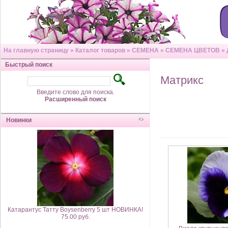
На главную страницу
»
Каталог товаров
»
СЕМЕНА
»
СЕМЕНА ЦВЕТОВ
»
Быстрый поиск
Матрикс
Введите слово для поиска.
Расширенный поиск
Новинки
Катарантус Татту Boysenberry 5 шт НОВИНКА!
75.00 руб.