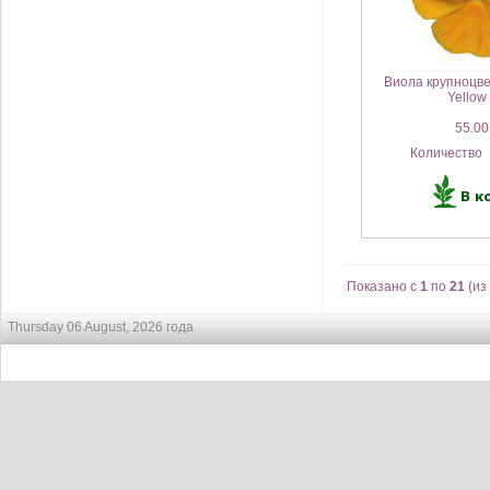
Виола крупноцве
Yellow
55.00
Количество
Показано с
1
по
21
(из
Thursday 06 August, 2026 года