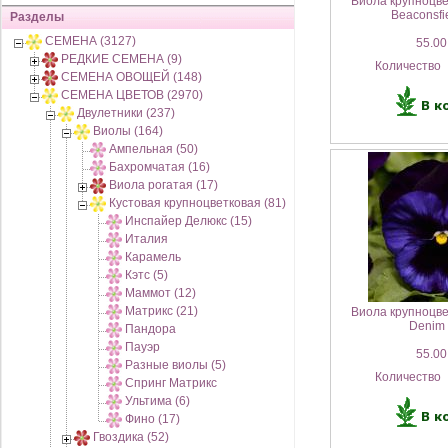
Виола крупноцве
Beaconsfi
Разделы
СЕМЕНА (3127)
55.00
РЕДКИЕ СЕМЕНА (9)
Количество
СЕМЕНА ОВОЩЕЙ (148)
СЕМЕНА ЦВЕТОВ (2970)
Двулетники (237)
Виолы (164)
Ампельная (50)
Бахромчатая (16)
Виола рогатая (17)
Кустовая крупноцветковая (81)
Инспайер Делюкс (15)
Италия
Карамель
Кэтс (5)
Маммот (12)
Матрикс (21)
Виола крупноцве
Denim 
Пандора
Пауэр
55.00
Разные виолы (5)
Количество
Спринг Матрикс
Ультима (6)
Фино (17)
Гвоздика (52)