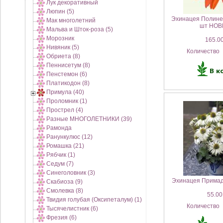
Лук декоративный
Люпин (5)
Эхинацея Полине
Мак многолетний
шт НОВ
Мальва и Шток-роза (5)
Морозник
165.00
Нивяник (5)
Количество
Обриета (8)
Пеннисетум (8)
Пенстемон (6)
Платикодон (8)
Примула (40)
Проломник (1)
Прострел (4)
Разные МНОГОЛЕТНИКИ (39)
Рамонда
Ранункулюс (12)
Ромашка (21)
Рябчик (1)
Седум (7)
Синеголовник (3)
Эхинацея Примад
Скабиоза (9)
Смолевка (8)
55.00
Твидия голубая (Оксипеталум) (1)
Количество
Тысячелистник (6)
Фрезия (6)