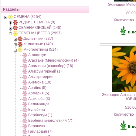
Эхинацея Mello
Разделы
80.00
СЕМЕНА (3154)
Количество
РЕДКИЕ СЕМЕНА (9)
СЕМЕНА ОВОЩЕЙ (148)
СЕМЕНА ЦВЕТОВ (2997)
Двулетники (237)
Комнатные (140)
Многолетники (514)
Агапантус
Агастахе (Многоколосник) (4)
Аквилегия (водосбор) (16)
Алиссум горный (1)
Альстромерия
Анемона (10)
Арабис (5)
Армерия (5)
Эхинацея Артисан 
Астильба (3)
НОВИ
Беламканда
510.00
Бульбина
Количество
Вербаскум (1)
Вербена многолетняя (7)
Вероника
Гайлардия (7)