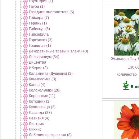
Гаултерия (1)
Гаура (1)
Гвоздика многолетняя (6)
Гейхера (7)
Герань (1)
Гибискус (6)
Гипсофила
Горечавка (3)
Гравилат (1)
Декоративные травы и злаки (48)
Дельфиниум (34)
Эхинацея Пау-В
Дицентра
130.00
Иберис (3)
Каламинта (Душевик) (3)
Количество
Камнеломка (3)
Канна (4)
Колокольчики (28)
Кореопсис (11)
Котовник (3)
Купальница (2)
Лаванда (27)
Левизия (4)
Лиатрис
Лихнис
Лобелия прекрасная (8)