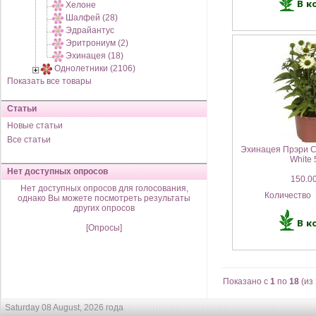
Хелоне
Шалфей (28)
Эдрайантус
Эритрониум (2)
Эхинацея (18)
Однолетники (2106)
Показать все товары
Статьи
Новые статьи
Все статьи
Эхинацея Прэри С
White 
Нет доступных опросов
150.00
Нет доступных опросов для голосования,
Количество
однако Вы можете посмотреть результаты
других опросов
[Опросы]
Показано с
1
по
18
(из
Saturday 08 August, 2026 года