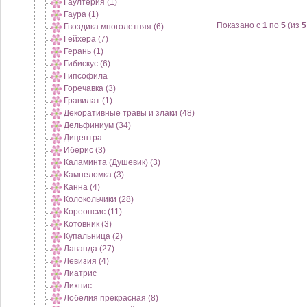
Гаултерия (1)
Гаура (1)
Показано с
1
по
5
(из
5
Гвоздика многолетняя (6)
Гейхера (7)
Герань (1)
Гибискус (6)
Гипсофила
Горечавка (3)
Гравилат (1)
Декоративные травы и злаки (48)
Дельфиниум (34)
Дицентра
Иберис (3)
Каламинта (Душевик) (3)
Камнеломка (3)
Канна (4)
Колокольчики (28)
Кореопсис (11)
Котовник (3)
Купальница (2)
Лаванда (27)
Левизия (4)
Лиатрис
Лихнис
Лобелия прекрасная (8)