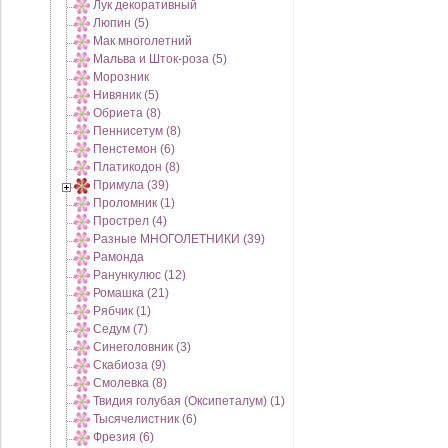
Лук декоративный
Люпин (5)
Мак многолетний
Мальва и Шток-роза (5)
Морозник
Нивяник (5)
Обриета (8)
Пеннисетум (8)
Пенстемон (6)
Платикодон (8)
Примула (39)
Проломник (1)
Прострел (4)
Разные МНОГОЛЕТНИКИ (39)
Рамонда
Ранункулюс (12)
Ромашка (21)
Рябчик (1)
Седум (7)
Синеголовник (3)
Скабиоза (9)
Смолевка (8)
Твидия голубая (Оксипеталум) (1)
Тысячелистник (6)
Фрезия (6)