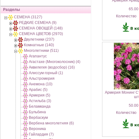
Армерия Армад
65.00
Разделы
Количество
СЕМЕНА (3127)
РЕДКИЕ СЕМЕНА (9)
СЕМЕНА ОВОЩЕЙ (148)
СЕМЕНА ЦВЕТОВ (2970)
Двулетники (237)
Комнатные (140)
Многолетники (511)
Агапантус
Агастахе (Многоколосник) (4)
Аквилегия (водосбор) (16)
Алиссум горный (1)
Альстромерия
Анемона (10)
Арабис (5)
Армерия Монинг С
Армерия (5)
шт
Астильба (3)
50.00
Беламканда
Бульбина
Количество
Вербаскум
Вербена многолетняя (6)
Вероника
Гайлардия (7)