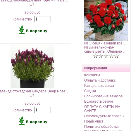
аванда многонадрезная Торч Minty Ice 5
шт
30.00 руб.
Количество
Из 5 семян взошли все 5.
Изумительно-кра-
сивые цветы. Обильно ..
Информация
Контакты
Оплата и доставка
Как сделать заказ
Скидки
аванда стэхадская Бандера Deep Rose 5
шт
Бронирование заказов
Всхожесть семян
90.00 руб.
ОПЛАТА С КАРТЫ НА
Количество
САЙТЕ
Рекомендуемые товары
Прайс-лист
Политика обработки
персональных данных