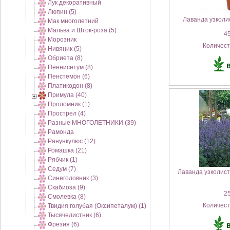
Лук декоративный
Люпин (5)
Лаванда узколис
Мак многолетний
Мальва и Шток-роза (5)
45
Морозник
Количес
Нивяник (5)
Обриета (8)
Пеннисетум (8)
Пенстемон (6)
Платикодон (8)
Примула (40)
Проломник (1)
Прострел (4)
Разные МНОГОЛЕТНИКИ (39)
Рамонда
Ранункулюс (12)
Ромашка (21)
Рябчик (1)
Седум (7)
Лаванда узколист
Синеголовник (3)
Скабиоза (9)
25
Смолевка (8)
Количес
Твидия голубая (Оксипеталум) (1)
Тысячелистник (6)
Фрезия (6)