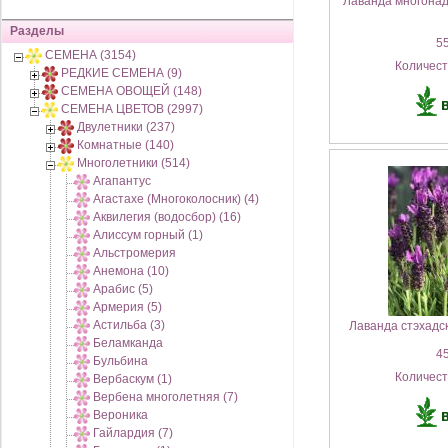
Лаванда многонад
Разделы
55
СЕМЕНА (3154)
Количес
РЕДКИЕ СЕМЕНА (9)
СЕМЕНА ОВОЩЕЙ (148)
СЕМЕНА ЦВЕТОВ (2997)
Двулетники (237)
Комнатные (140)
Многолетники (514)
Агапантус
Агастахе (Многоколосник) (4)
Аквилегия (водосбор) (16)
Алиссум горный (1)
Альстромерия
Анемона (10)
Арабис (5)
Армерия (5)
Астильба (3)
Лаванда стэхадс
Беламканда
45
Бульбина
Количес
Вербаскум (1)
Вербена многолетняя (7)
Вероника
Гайлардия (7)