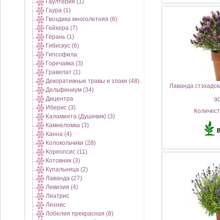
Гаултерия (1)
Гаура (1)
Гвоздика многолетняя (6)
Гейхера (7)
Герань (1)
Гибискус (6)
Гипсофила
Горечавка (3)
Гравилат (1)
Декоративные травы и злаки (48)
Лаванда стэхадск
Дельфиниум (34)
Дицентра
90
Иберис (3)
Количес
Каламинта (Душевик) (3)
Камнеломка (3)
Канна (4)
Колокольчики (28)
Кореопсис (11)
Котовник (3)
Купальница (2)
Лаванда (27)
Левизия (4)
Лиатрис
Лихнис
Лобелия прекрасная (8)