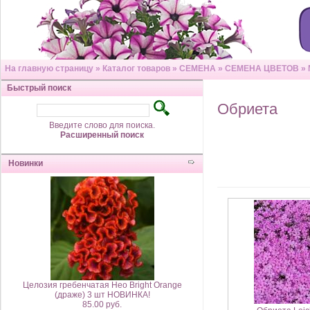
На главную страницу
»
Каталог товаров
»
СЕМЕНА
»
СЕМЕНА ЦВЕТОВ
»
Быстрый поиск
Обриета
Введите слово для поиска.
Расширенный поиск
Новинки
Целозия гребенчатая Нео Bright Orange
(драже) 3 шт НОВИНКА!
85.00 руб.