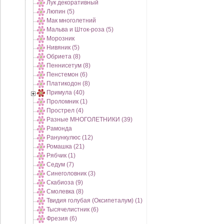
Лук декоративный
Люпин (5)
Мак многолетний
Мальва и Шток-роза (5)
Морозник
Нивяник (5)
Обриета (8)
Пеннисетум (8)
Пенстемон (6)
Платикодон (8)
Примула (40)
Проломник (1)
Прострел (4)
Разные МНОГОЛЕТНИКИ (39)
Рамонда
Ранункулюс (12)
Ромашка (21)
Рябчик (1)
Седум (7)
Синеголовник (3)
Скабиоза (9)
Смолевка (8)
Твидия голубая (Оксипеталум) (1)
Тысячелистник (6)
Фрезия (6)