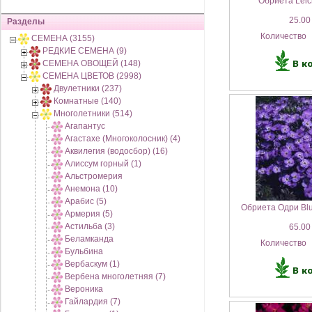
Обриета Leich
25.00
Разделы
Количество
СЕМЕНА (3155)
РЕДКИЕ СЕМЕНА (9)
СЕМЕНА ОВОЩЕЙ (148)
СЕМЕНА ЦВЕТОВ (2998)
Двулетники (237)
Комнатные (140)
Многолетники (514)
Агапантус
Агастахе (Многоколосник) (4)
Аквилегия (водосбор) (16)
Алиссум горный (1)
Альстромерия
Анемона (10)
Арабис (5)
Обриета Одри Blu
Армерия (5)
Астильба (3)
65.00
Беламканда
Количество
Бульбина
Вербаскум (1)
Вербена многолетняя (7)
Вероника
Гайлардия (7)