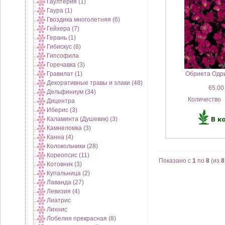
Гаултерия (1)
Гаура (1)
Гвоздика многолетняя (6)
Гейхера (7)
Герань (1)
Гибискус (6)
Гипсофила
Горечавка (3)
Гравилат (1)
Обриета Одр
Декоративные травы и злаки (48)
65.00
Дельфиниум (34)
Количество
Дицентра
Иберис (3)
Каламинта (Душевик) (3)
Камнеломка (3)
Канна (4)
Колокольчики (28)
Кореопсис (11)
Показано с
1
по
8
(из
8
Котовник (3)
Купальница (2)
Лаванда (27)
Левизия (4)
Лиатрис
Лихнис
Лобелия прекрасная (8)