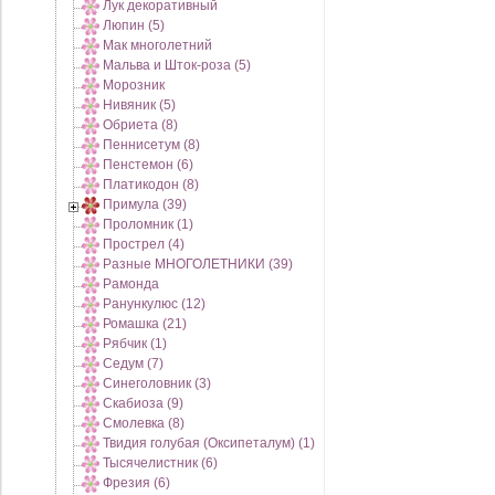
Лук декоративный
Люпин (5)
Мак многолетний
Мальва и Шток-роза (5)
Морозник
Нивяник (5)
Обриета (8)
Пеннисетум (8)
Пенстемон (6)
Платикодон (8)
Примула (39)
Проломник (1)
Прострел (4)
Разные МНОГОЛЕТНИКИ (39)
Рамонда
Ранункулюс (12)
Ромашка (21)
Рябчик (1)
Седум (7)
Синеголовник (3)
Скабиоза (9)
Смолевка (8)
Твидия голубая (Оксипеталум) (1)
Тысячелистник (6)
Фрезия (6)