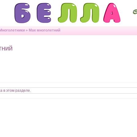
Многолетники
»
Мак многолетний
тний
а в этом разделе.