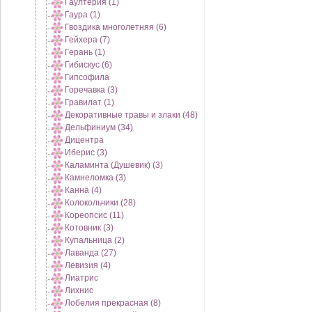
Гаултерия (1)
Гаура (1)
Гвоздика многолетняя (6)
Гейхера (7)
Герань (1)
Гибискус (6)
Гипсофила
Горечавка (3)
Гравилат (1)
Декоративные травы и злаки (48)
Дельфиниум (34)
Дицентра
Иберис (3)
Каламинта (Душевик) (3)
Камнеломка (3)
Канна (4)
Колокольчики (28)
Кореопсис (11)
Котовник (3)
Купальница (2)
Лаванда (27)
Левизия (4)
Лиатрис
Лихнис
Лобелия прекрасная (8)