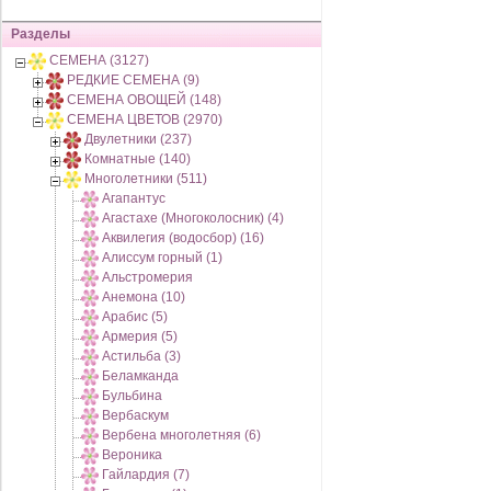
Разделы
СЕМЕНА (3127)
РЕДКИЕ СЕМЕНА (9)
СЕМЕНА ОВОЩЕЙ (148)
СЕМЕНА ЦВЕТОВ (2970)
Двулетники (237)
Комнатные (140)
Многолетники (511)
Агапантус
Агастахе (Многоколосник) (4)
Аквилегия (водосбор) (16)
Алиссум горный (1)
Альстромерия
Анемона (10)
Арабис (5)
Армерия (5)
Астильба (3)
Беламканда
Бульбина
Вербаскум
Вербена многолетняя (6)
Вероника
Гайлардия (7)