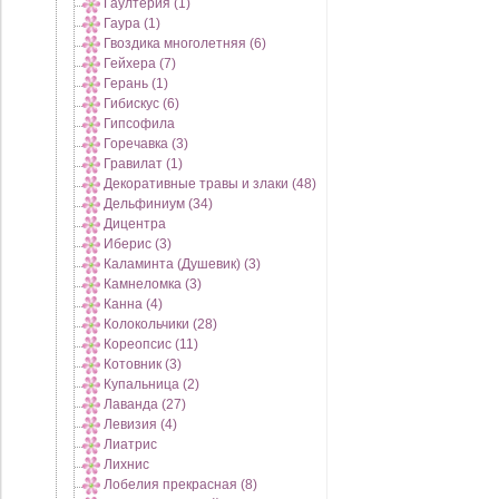
Гаултерия (1)
Гаура (1)
Гвоздика многолетняя (6)
Гейхера (7)
Герань (1)
Гибискус (6)
Гипсофила
Горечавка (3)
Гравилат (1)
Декоративные травы и злаки (48)
Дельфиниум (34)
Дицентра
Иберис (3)
Каламинта (Душевик) (3)
Камнеломка (3)
Канна (4)
Колокольчики (28)
Кореопсис (11)
Котовник (3)
Купальница (2)
Лаванда (27)
Левизия (4)
Лиатрис
Лихнис
Лобелия прекрасная (8)