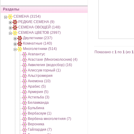
Разделы
СЕМЕНА (3154)
РЕДКИЕ СЕМЕНА (9)
СЕМЕНА ОВОЩЕЙ (148)
СЕМЕНА ЦВЕТОВ (2997)
Двулетники (237)
Комнатные (140)
Многолетники (514)
Показано с
1
по
1
(из
1
Агапантус
Агастахе (Многоколосник) (4)
Аквилегия (водосбор) (16)
Алиссум горный (1)
Альстромерия
Анемона (10)
Арабис (5)
Армерия (5)
Астильба (3)
Беламканда
Бульбина
Вербаскум (1)
Вербена многолетняя (7)
Вероника
Гайлардия (7)