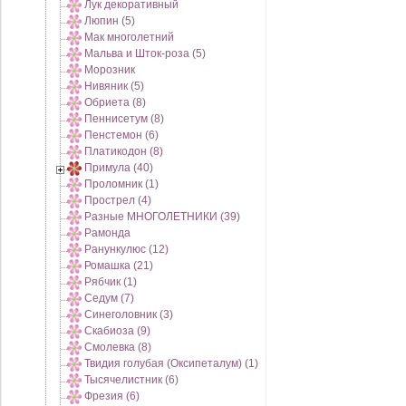
Лук декоративный
Люпин (5)
Мак многолетний
Мальва и Шток-роза (5)
Морозник
Нивяник (5)
Обриета (8)
Пеннисетум (8)
Пенстемон (6)
Платикодон (8)
Примула (40)
Проломник (1)
Прострел (4)
Разные МНОГОЛЕТНИКИ (39)
Рамонда
Ранункулюс (12)
Ромашка (21)
Рябчик (1)
Седум (7)
Синеголовник (3)
Скабиоза (9)
Смолевка (8)
Твидия голубая (Оксипеталум) (1)
Тысячелистник (6)
Фрезия (6)