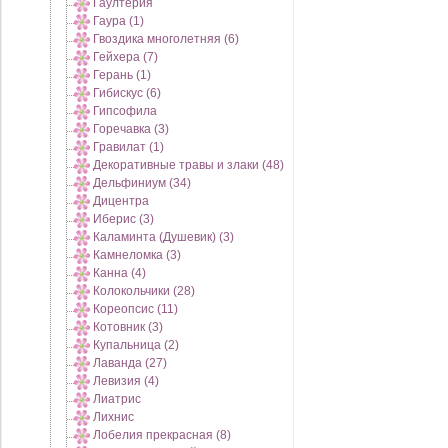
Гаултерия
Гаура (1)
Гвоздика многолетняя (6)
Гейхера (7)
Герань (1)
Гибискус (6)
Гипсофила
Горечавка (3)
Гравилат (1)
Декоративные травы и злаки (48)
Дельфиниум (34)
Дицентра
Иберис (3)
Каламинта (Душевик) (3)
Камнеломка (3)
Канна (4)
Колокольчики (28)
Кореопсис (11)
Котовник (3)
Купальница (2)
Лаванда (27)
Левизия (4)
Лиатрис
Лихнис
Лобелия прекрасная (8)