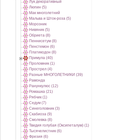
Лук декоративный
Люпин (5)
Мак многолетний
Мальва и Шток-роза (5)
Морозник
Нивяник (5)
Обриета (8)
Пеннисетум (8)
Пенстемон (6)
Платикодон (8)
Примула (40)
Проломник (1)
Прострел (4)
Разные МНОГОЛЕТНИКИ (39)
Рамонда
Ранункулюс (12)
Ромашка (21)
Рябчик (1)
Седум (7)
Синеголовник (3)
Скабиоза (9)
Смолевка (8)
Твидия голубая (Оксипеталум) (1)
Тысячелистник (6)
Фрезия (6)