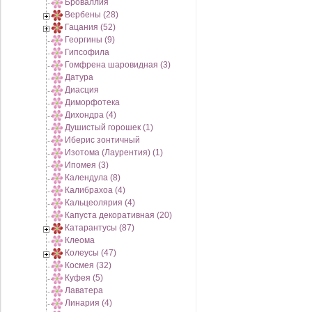
Броваллия
Вербены (28)
Гацания (52)
Георгины (9)
Гипсофила
Гомфрена шаровидная (3)
Датура
Диасция
Диморфотека
Дихондра (4)
Душистый горошек (1)
Иберис зонтичный
Изотома (Лаурентия) (1)
Ипомея (3)
Календула (8)
Калибрахоа (4)
Кальцеолярия (4)
Капуста декоративная (20)
Катарантусы (87)
Клеома
Колеусы (47)
Космея (32)
Куфея (5)
Лаватера
Линария (4)