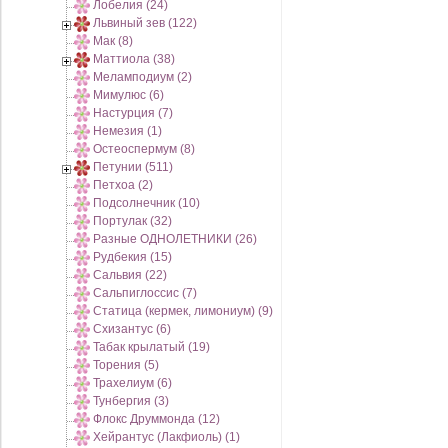
Лобелия (24)
Львиный зев (122)
Мак (8)
Маттиола (38)
Меламподиум (2)
Мимулюс (6)
Настурция (7)
Немезия (1)
Остеоспермум (8)
Петунии (511)
Петхоа (2)
Подсолнечник (10)
Портулак (32)
Разные ОДНОЛЕТНИКИ (26)
Рудбекия (15)
Сальвия (22)
Сальпиглоссис (7)
Статица (кермек, лимониум) (9)
Схизантус (6)
Табак крылатый (19)
Торения (5)
Трахелиум (6)
Тунбергия (3)
Флокс Друммонда (12)
Хейрантус (Лакфиоль) (1)