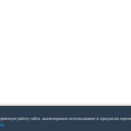
рректную работу сайта, анализировать использование и предлагать перс
ie
.
Copyright © 2015 |
7910 e-commerce
| Powered by
osCommerce