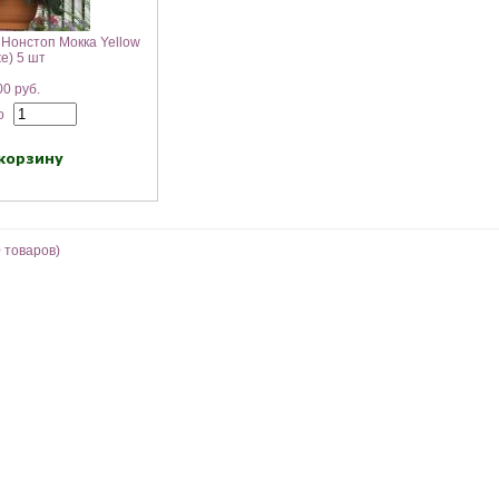
 Нонстоп Мокка Yellow
е) 5 шт
0 руб.
о
0
товаров)