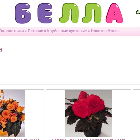
Однолетники
»
Бегонии
»
Клубневые кустовые
»
Нонстоп Мокка
а