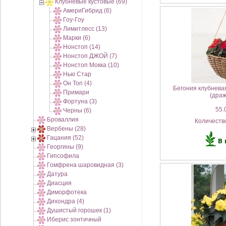
Клубневые кустовые (69)
АмериГибрид (6)
Гоу-Гоу
Лимитлесс (13)
Марки (6)
Нонстоп (14)
Нонстоп ДЖОЙ (7)
Нонстоп Мокка (10)
Нью Стар
Он Топ (4)
Бегония клубнева
Примари
(драж
Фортуна (3)
55.0
Черны (6)
Броваллия
Количеств
Вербены (28)
Гацания (52)
Георгины (9)
Гипсофила
Гомфрена шаровидная (3)
Датура
Диасция
Диморфотека
Дихондра (4)
Душистый горошек (1)
Иберис зонтичный