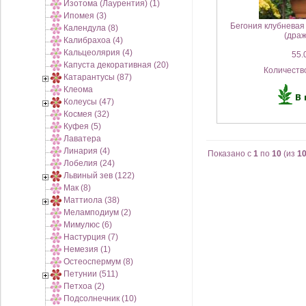
Изотома (Лаурентия) (1)
Ипомея (3)
Бегония клубневая
Календула (8)
(драж
Калибрахоа (4)
Кальцеолярия (4)
55.0
Капуста декоративная (20)
Количеств
Катарантусы (87)
Клеома
Колеусы (47)
Космея (32)
Куфея (5)
Лаватера
Линария (4)
Показано с
1
по
10
(из
1
Лобелия (24)
Львиный зев (122)
Мак (8)
Маттиола (38)
Меламподиум (2)
Мимулюс (6)
Настурция (7)
Немезия (1)
Остеоспермум (8)
Петунии (511)
Петхоа (2)
Подсолнечник (10)