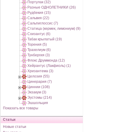
Портулак (32)
Разные ОДНОЛЕТНИКИ (26)
Рудбекия (15)
Сальвия (22)
Сальпиглоссис (7)
Статица (кермек, лимониум) (9)
Схизантус (6)
Табак крылатый (19)
Торения (5)
Трахелиум (6)
Тунбергия (3)
Флокс Друммонда (12)
Хейрантус (Лакфиоль) (1)
Хризантема (3)
Целозия (55)
Цинерария (7)
Циннии (108)
Экзакум (3)
Эустомы (214)
Эшшольция
Показать все товары
Статьи
Новые статьи