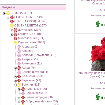
Бегония клубневая
Orange (
Разделы
55.0
СЕМЕНА (3127)
Количеств
РЕДКИЕ СЕМЕНА (9)
СЕМЕНА ОВОЩЕЙ (148)
СЕМЕНА ЦВЕТОВ (2970)
Двулетники (237)
Комнатные (140)
Многолетники (511)
Однолетники (2082)
Агератум (6)
Азарина
Алиссум (Лобулярия) (18)
Амарант (1)
Ангелония (11)
Астра (79)
Бакопа (Сутера) (4)
Бегония клубневая 
Бальзамины (39)
(драже) 5
Бархатцы (99)
55.0
Бегонии (221)
Количеств
Ампельные (26)
Боливийские (8)
Вечноцветущие (60)
Гибридные бегонии (58)