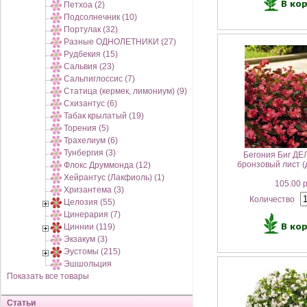
Петхоа (2)
Подсолнечник (10)
Портулак (32)
Разные ОДНОЛЕТНИКИ (27)
Рудбекия (15)
Сальвия (23)
Сальпиглоссис (7)
Статица (кермек, лимониум) (9)
Схизантус (6)
Табак крылатый (19)
Торения (5)
Трахелиум (6)
Тунбергия (3)
Бегония Биг Д
бронзовый лист (
Флокс Друммонда (12)
Хейрантус (Лакфиоль) (1)
105.00 
Хризантема (3)
Количество
Целозия (55)
Цинерария (7)
Циннии (119)
Экзакум (3)
Эустомы (215)
Эшшольция
Показать все товары
Статьи