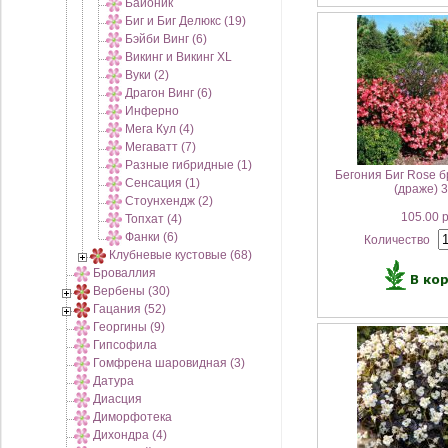
Байоник
Биг и Биг Делюкс (19)
Бэйби Винг (6)
Викинг и Викинг XL
Вуки (2)
Драгон Винг (6)
Инферно
Мега Кул (4)
Мегаватт (7)
Разные гибридные (1)
Бегония Биг Rose 
Сенсация (1)
(драже) 
Стоунхендж (2)
105.00 
Топхат (4)
Фанки (6)
Количество
Клубневые кустовые (68)
Броваллия
Вербены (30)
Гацания (52)
Георгины (9)
Гипсофила
Гомфрена шаровидная (3)
Датура
Диасция
Диморфотека
Дихондра (4)