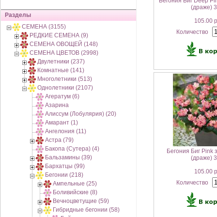
Бегония Биг Deep Pi
(драже) 
Разделы
105.00 
СЕМЕНА (3155)
Количество
РЕДКИЕ СЕМЕНА (9)
СЕМЕНА ОВОЩЕЙ (148)
СЕМЕНА ЦВЕТОВ (2998)
Двулетники (237)
Комнатные (141)
Многолетники (513)
Однолетники (2107)
Агератум (6)
Азарина
Алиссум (Лобулярия) (20)
Амарант (1)
Ангелония (11)
Астра (79)
Бакопа (Сутера) (4)
Бегония Биг Pink
Бальзамины (39)
(драже) 
Бархатцы (99)
105.00 
Бегонии (218)
Количество
Ампельные (25)
Боливийские (8)
Вечноцветущие (59)
Гибридные бегонии (58)