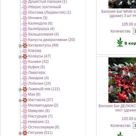
Душистый горошек (1)
Иберис зонтичный
Бегония Биг White 
Изотома (Лаурентия) (1)
(драже) 3 шт 
Ипомея (3)
Календула (8)
105.00 
Калибрахоа (4)
Количество
Кальцеолярия (4)
Капуста декоративная (20)
Катарантусы (98)
Клеома
Колеусы (47)
Космея (32)
Куфея (5)
Лаватера
Линария (4)
Лобелия (24)
Львиный зев (122)
Мак (8)
Маттиола (37)
Меламподиум (2)
Бегония Биг ДЕЛЮКС
лист (драже
Мимулюс (6)
Настурция (7)
105.00 
Немезия (1)
Количество
Остеоспермум (8)
Петунии (511)