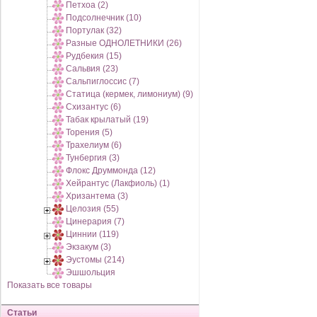
Петхоа (2)
Подсолнечник (10)
Портулак (32)
Разные ОДНОЛЕТНИКИ (26)
Рудбекия (15)
Сальвия (23)
Сальпиглоссис (7)
Статица (кермек, лимониум) (9)
Схизантус (6)
Табак крылатый (19)
Торения (5)
Трахелиум (6)
Тунбергия (3)
Флокс Друммонда (12)
Хейрантус (Лакфиоль) (1)
Хризантема (3)
Целозия (55)
Цинерария (7)
Циннии (119)
Экзакум (3)
Эустомы (214)
Эшшольция
Показать все товары
Статьи