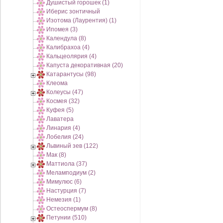
Душистый горошек (1)
Иберис зонтичный
Изотома (Лаурентия) (1)
Ипомея (3)
Календула (8)
Калибрахоа (4)
Кальцеолярия (4)
Капуста декоративная (20)
Катарантусы (98)
Клеома
Колеусы (47)
Космея (32)
Куфея (5)
Лаватера
Линария (4)
Лобелия (24)
Львиный зев (122)
Мак (8)
Маттиола (37)
Меламподиум (2)
Мимулюс (6)
Настурция (7)
Немезия (1)
Остеоспермум (8)
Петунии (510)