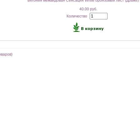
Бегония межвидовая Сенсация White бронзовый лист (драже) 
40.00 руб.
Количество
оваров)