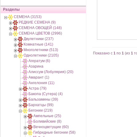
Разделы
СЕМЕНА (3153)
РЕДКИЕ СЕМЕНА (9)
СЕМЕНА ОВОЩЕЙ (148)
СЕМЕНА ЦВЕТОВ (2996)
Двулетники (237)
Комнатные (141)
Многолетники (513)
Показано с
1
по
1
(из
1
т
Однолетники (2105)
Агератум (6)
Азарина
Алиссум (Лобулярия) (20)
Амарант (1)
Ангелония (11)
Астра (79)
Бакопа (Сутера) (4)
Бальзамины (39)
Бархатцы (99)
Бегонии (219)
Ампельные (25)
Боливийские (8)
Вечноцветущие (60)
Гибридные бегонии (58)