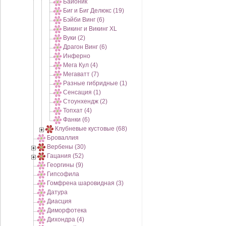
Байоник
Биг и Биг Делюкс (19)
Бэйби Винг (6)
Викинг и Викинг XL
Вуки (2)
Драгон Винг (6)
Инферно
Мега Кул (4)
Мегаватт (7)
Разные гибридные (1)
Сенсация (1)
Стоунхендж (2)
Топхат (4)
Фанки (6)
Клубневые кустовые (68)
Броваллия
Вербены (30)
Гацания (52)
Георгины (9)
Гипсофила
Гомфрена шаровидная (3)
Датура
Диасция
Диморфотека
Дихондра (4)