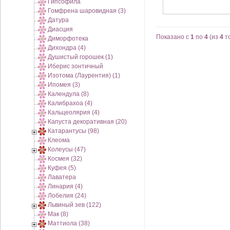
Гипсофила
Гомфрена шаровидная (3)
Датура
Диасция
Показано с
1
по
4
(из
4
т
Диморфотека
Дихондра (4)
Душистый горошек (1)
Иберис зонтичный
Изотома (Лаурентия) (1)
Ипомея (3)
Календула (8)
Калибрахоа (4)
Кальцеолярия (4)
Капуста декоративная (20)
Катарантусы (98)
Клеома
Колеусы (47)
Космея (32)
Куфея (5)
Лаватера
Линария (4)
Лобелия (24)
Львиный зев (122)
Мак (8)
Маттиола (38)