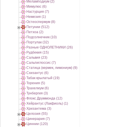
Меламподиум (2)
Мимулюс (6)
Настурция (7)
Немезия (1)
Остеоспермум (8)
Петунии (512)
Петхоа (2)
Подсолнечник (10)
Портулак (32)
Разные ОДНОЛЕТНИКИ (26)
Рудбекия (15)
Сальвия (23)
Сальпиглоссис (7)
Статица (кермек, лимониум) (9)
Схизантус (6)
Табак крылатый (19)
Торения (5)
Трахелиум (6)
Тунбергия (3)
Флокс Друммонда (12)
Хейрантус (Лакфиоль) (1)
Хризантема (3)
Целозия (55)
Цинерария (7)
Циннии (120)