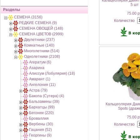
Кальцеолярия Даинти
5 шт
Разделы
75.00 р
СЕМЕНА (3156)
Количество
РЕДКИЕ СЕМЕНА (9)
СЕМЕНА ОВОЩЕЙ (148)
СЕМЕНА ЦВЕТОВ (2999)
Двулетники (237)
Комнатные (140)
Многолетники (514)
Однолетники (2108)
Агератум (6)
Азарина
Алиссум (Лобулярия) (18)
Амарант (1)
Ангелония (11)
Астра (79)
Бакопа (Сутера) (4)
Бальзамины (39)
Кальцеолярия Даин
Бархатцы (99)
Spots (драж
Бегонии (220)
75.00 р
Броваллия
Вербены (30)
Количество
Гацания (52)
Георгины (9)