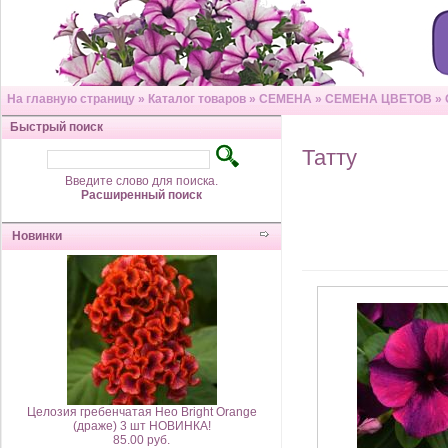
На главную страницу
»
Каталог товаров
»
СЕМЕНА
»
СЕМЕНА ЦВЕТОВ
»
Быстрый поиск
Татту
Введите слово для поиска.
Расширенный поиск
Новинки
Целозия гребенчатая Нео Bright Orange
(драже) 3 шт НОВИНКА!
85.00 руб.