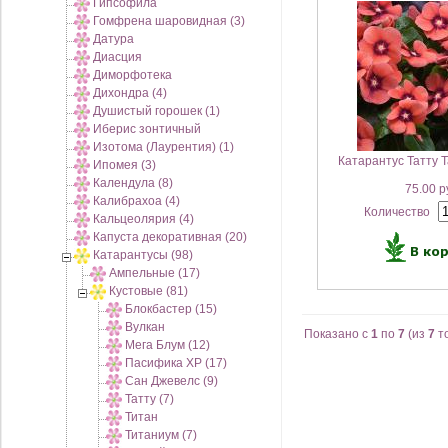
Гипсофила
Гомфрена шаровидная (3)
Датура
Диасция
Диморфотека
Дихондра (4)
Душистый горошек (1)
Иберис зонтичный
Изотома (Лаурентия) (1)
Катарантус Татту T
Ипомея (3)
Календула (8)
75.00 р
Калибрахоа (4)
Количество
Кальцеолярия (4)
Капуста декоративная (20)
Катарантусы (98)
Ампельные (17)
Кустовые (81)
Блокбастер (15)
Вулкан
Показано с
1
по
7
(из
7
т
Мега Блум (12)
Пасифика XP (17)
Сан Джевелс (9)
Татту (7)
Титан
Титаниум (7)