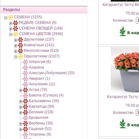
Катарантус Татту Bl
Разделы
75.00 р
СЕМЕНА (3155)
Количество
РЕДКИЕ СЕМЕНА (9)
СЕМЕНА ОВОЩЕЙ (148)
СЕМЕНА ЦВЕТОВ (2998)
Двулетники (237)
Комнатные (141)
Многолетники (513)
Однолетники (2107)
Агератум (6)
Азарина
Алиссум (Лобулярия) (20)
Амарант (1)
Ангелония (11)
Астра (79)
Бакопа (Сутера) (4)
Катарантус Татту
Бальзамины (39)
75.00 р
Бархатцы (99)
Бегонии (218)
Количество
Броваллия
Вербены (30)
Гацания (52)
Георгины (9)