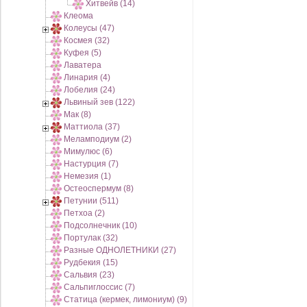
Хитвейв (14)
Клеома
Колеусы (47)
Космея (32)
Куфея (5)
Лаватера
Линария (4)
Лобелия (24)
Львиный зев (122)
Мак (8)
Маттиола (37)
Меламподиум (2)
Мимулюс (6)
Настурция (7)
Немезия (1)
Остеоспермум (8)
Петунии (511)
Петхоа (2)
Подсолнечник (10)
Портулак (32)
Разные ОДНОЛЕТНИКИ (27)
Рудбекия (15)
Сальвия (23)
Сальпиглоссис (7)
Статица (кермек, лимониум) (9)